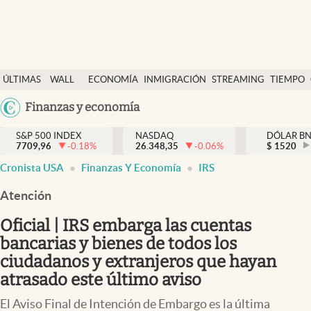
Últimas Noticias
ÚLTIMAS
WALL
ECONOMÍA
INMIGRACIÓN
STREAMING
TIEMPO
Finanzas y economía
NOTICIAS
STREET
Argentina
Finanzas y economía
Wall Street y dólar
Y
España
Inmigración
DÓLAR
S&P 500 INDEX
NASDAQ
DÓLAR B
7709,96
-0.18
%
26.348,35
-0.06
%
México
$
1520
Trending
Cronista USA
Finanzas Y Economía
IRS
USA
Tiempo
Colombia
Atención
Uruguay
Ciencia y salud
Oficial | IRS embarga las cuentas
Espiritual
bancarias y bienes de todos los
ciudadanos y extranjeros que hayan
Streaming
atrasado este último aviso
PC y mobile
El Aviso Final de Intención de Embargo es la última