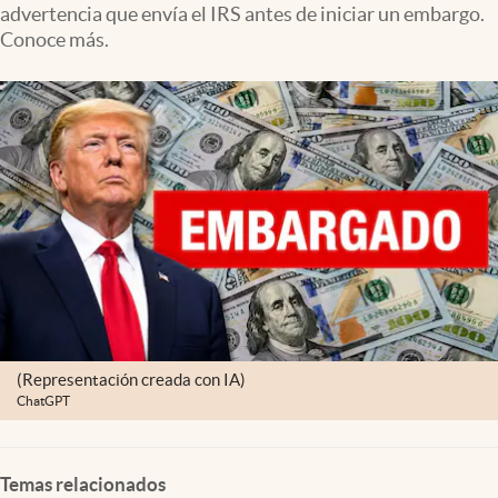
advertencia que envía el IRS antes de iniciar un embargo.
Lifestyle
Conoce más.
USA
(Representación creada con IA)
ChatGPT
Temas relacionados