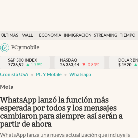
Últimas Noticias
ÚLTIMAS
WALL
ECONOMÍA
INMIGRACIÓN
STREAMING
TIEMPO
Finanzas y economía
NOTICIAS
STREET
Argentina
PC y mobile
Wall Street y dólar
Y
España
Inmigración
DÓLAR
S&P 500 INDEX
NASDAQ
DÓLAR B
7736,52
1.79
%
26.363,44
-0.83
%
México
$
1520
Trending
Cronista USA
PC Y Mobile
Whatsapp
USA
Tiempo
Colombia
Meta
Uruguay
Ciencia y salud
WhatsApp lanzó la función más
Espiritual
esperada por todos y los mensajes
cambiaron para siempre: así serán a
Streaming
partir de ahora
PC y mobile
WhatsApp lanza una nueva actualización que incluye la