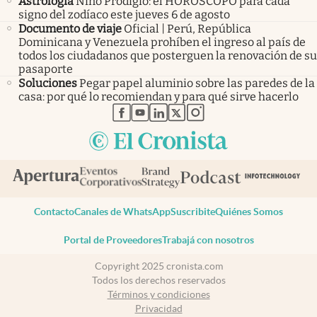
Astrología
Niño Prodigio: el HORÓSCOPO para cada
signo del zodíaco este jueves 6 de agosto
Documento de viaje
Oficial | Perú, República
Dominicana y Venezuela prohíben el ingreso al país de
todos los ciudadanos que posterguen la renovación de su
pasaporte
Soluciones
Pegar papel aluminio sobre las paredes de la
casa: por qué lo recomiendan y para qué sirve hacerlo
abre en nueva pestaña
abre en nueva pestaña
abre en nueva pestaña
abre en nueva pestaña
abre en nueva pestaña
Contacto
Canales de WhatsApp
Suscribite
Quiénes Somos
Portal de Proveedores
Trabajá con nosotros
Copyright 2025 cronista.com
Todos los derechos reservados
Términos y condiciones
Privacidad