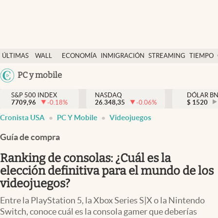
Últimas Noticias
ÚLTIMAS
WALL
ECONOMÍA
INMIGRACIÓN
STREAMING
TIEMPO
Finanzas y economía
NOTICIAS
STREET
Argentina
PC y mobile
Wall Street y dólar
Y
España
Inmigración
DÓLAR
S&P 500 INDEX
NASDAQ
DÓLAR B
7709,96
-0.18
%
26.348,35
-0.06
%
México
$
1520
Trending
Cronista USA
PC Y Mobile
Videojuegos
USA
Tiempo
Colombia
Guía de compra
Uruguay
Ciencia y salud
Ranking de consolas: ¿Cuál es la
Espiritual
elección definitiva para el mundo de los
videojuegos?
Streaming
Entre la PlayStation 5, la Xbox Series S|X o la Nintendo
PC y mobile
Switch, conoce cuál es la consola gamer que deberías