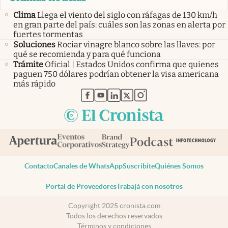
Clima
Llega el viento del siglo con ráfagas de 130 km/h
en gran parte del país: cuáles son las zonas en alerta por
fuertes tormentas
Soluciones
Rociar vinagre blanco sobre las llaves: por
qué se recomienda y para qué funciona
Trámite
Oficial | Estados Unidos confirma que quienes
paguen 750 dólares podrían obtener la visa americana
más rápido
abre en nueva pestaña
abre en nueva pestaña
abre en nueva pestaña
abre en nueva pestaña
abre en nueva pestaña
Contacto
Canales de WhatsApp
Suscribite
Quiénes Somos
Portal de Proveedores
Trabajá con nosotros
Copyright 2025 cronista.com
Todos los derechos reservados
Términos y condiciones