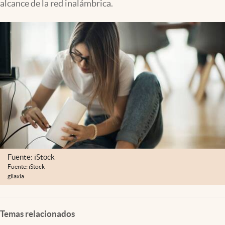
alcance de la red inalámbrica.
Lifestyle
USA
Fuente: iStock
Fuente: iStock
gilaxia
Temas relacionados