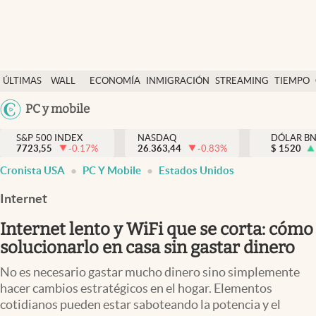
Últimas Noticias
ÚLTIMAS
WALL
ECONOMÍA
INMIGRACIÓN
STREAMING
TIEMPO
Finanzas y economía
NOTICIAS
STREET
Argentina
PC y mobile
Wall Street y dólar
Y
España
Inmigración
DÓLAR
S&P 500 INDEX
NASDAQ
DÓLAR B
7723,55
-0.17
%
26.363,44
-0.83
%
México
$
1520
Trending
Cronista USA
PC Y Mobile
Estados Unidos
USA
Tiempo
Colombia
Internet
Uruguay
Ciencia y salud
Internet lento y WiFi que se corta: cómo
Espiritual
solucionarlo en casa sin gastar dinero
Streaming
No es necesario gastar mucho dinero sino simplemente
hacer cambios estratégicos en el hogar. Elementos
PC y mobile
cotidianos pueden estar saboteando la potencia y el