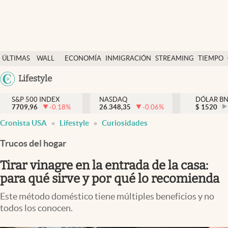
Últimas Noticias
ÚLTIMAS
WALL
ECONOMÍA
INMIGRACIÓN
STREAMING
TIEMPO
Finanzas y economía
NOTICIAS
STREET
Argentina
Lifestyle
Wall Street y dólar
Y
España
Inmigración
DÓLAR
S&P 500 INDEX
NASDAQ
DÓLAR B
7709,96
-0.18
%
26.348,35
-0.06
%
México
$
1520
Trending
Cronista USA
Lifestyle
Curiosidades
USA
Tiempo
Colombia
Trucos del hogar
Uruguay
Ciencia y salud
Tirar vinagre en la entrada de la casa:
Espiritual
para qué sirve y por qué lo recomienda
Streaming
Este método doméstico tiene múltiples beneficios y no
todos los conocen.
PC y mobile