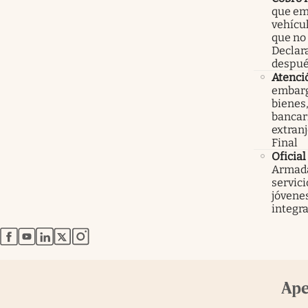
que em
vehícu
que no
Declar
despué
Atenci
embarg
bienes,
bancari
extranj
Final
Oficial
Armada
servici
jóvenes
integra
abre en nueva pestaña
abre en nueva pestaña
abre en nueva pestaña
abre en nueva pestaña
abre en nueva pestaña