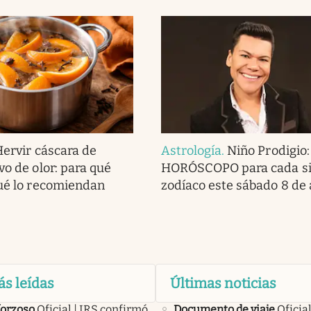
Hervir cáscara de
Astrología
.
Niño Prodigio:
vo de olor: para qué
HORÓSCOPO para cada si
qué lo recomiendan
zodíaco este sábado 8 de
ás leídas
Últimas noticias
forzoso
Oficial | IRS confirmó
Documento de viaje
Oficial