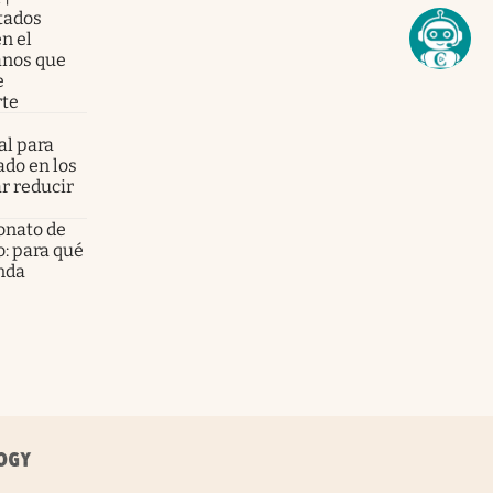
tados
n el
anos que
e
rte
al para
ado en los
ar reducir
onato de
o: para qué
enda