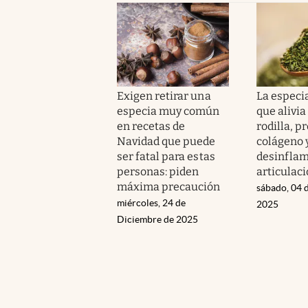
Exigen retirar una
La especi
especia muy común
que alivia
en recetas de
rodilla, p
Navidad que puede
colágeno 
ser fatal para estas
desinflam
personas: piden
articulac
máxima precaución
sábado, 04 
miércoles, 24 de
2025
Diciembre de 2025