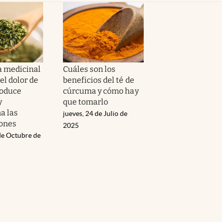
a medicinal
Cuáles son los
 el dolor de
beneficios del té de
roduce
cúrcuma y cómo hay
y
que tomarlo
a las
jueves, 24 de Julio de
iones
2025
de Octubre de