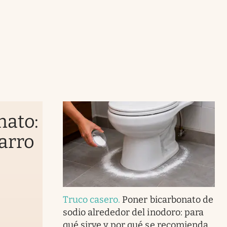
nato:
sarro
Truco casero
.
Poner bicarbonato de
sodio alrededor del inodoro: para
qué sirve y por qué se recomienda