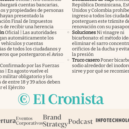
bargará cuentas bancarias,
República Dominicana, Es
los y propiedades de personas
Unidos y Colombia prohíbe
 hayan presentado la
ingreso a todos los ciudad
ación Final de Impuestos
posterguen este trámite d
s de recibir una herencia
renovación con su pasapo
ón
Oficial | Las autoridades
Soluciones
Ni vinagre ni
an automáticamente los
bicarbonato: el método ide
 vehículos y cuentas
eliminar el sarro concentr
as de todos los ciudadanos y
orificios de la ducha y evit
eros que postergaron el Aviso
la presión
Truco casero
Poner bicarb
Confirmado por las Fuerzas
sodio alrededor del inodor
s | En agosto vuelve el
sirve y por qué se recomi
o militar obligatorio y los
 de entre 18 y 39 años deben
r el Ejército