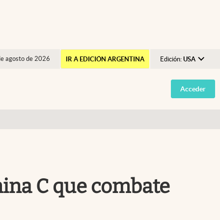
de agosto de 2026
IR A EDICIÓN ARGENTINA
Edición:
USA
Argentina
Acceder
España
México
USA
Colombia
Uruguay
amina C que combate