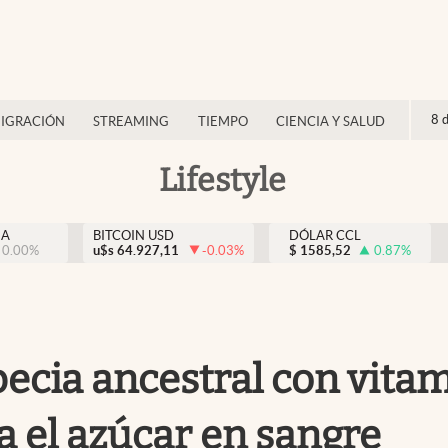
8 
IGRACIÓN
STREAMING
TIEMPO
CIENCIA Y SALUD
Lifestyle
NA
BITCOIN USD
DÓLAR CCL
0.00
%
u$s
64.927,11
-0.03
%
$
1585,52
0.87
%
specia ancestral con vit
la el azúcar en sangre