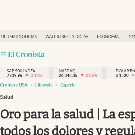
Últimas Noticias
Finanzas y economía
ÚLTIMAS NOTICIAS
WALL STREET Y DÓLAR
ECONOMÍA
INM
Wall Street y dólar
Inmigración
Trending
S&P 500 INDEX
NASDAQ
DÓLAR B
7709,96
-0.18
%
26.348,35
-0.06
%
$
1520
Tiempo
Cronista USA
Lifestyle
Especia
Ciencia y salud
Salud
Espiritual
Oro para la salud | La e
Streaming
todos los dolores y regu
PC y mobile