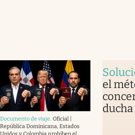
Soluc
el mét
concen
ducha 
Documento de viaje
.
Oficial |
República Dominicana, Estados
Unidos y Colombia prohíben el