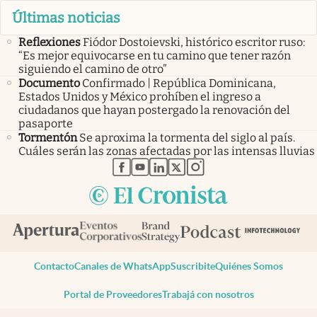
Últimas noticias
Reflexiones
Fiódor Dostoievski, histórico escritor ruso:
“Es mejor equivocarse en tu camino que tener razón
siguiendo el camino de otro”
Documento
Confirmado | República Dominicana,
Estados Unidos y México prohíben el ingreso a
ciudadanos que hayan postergado la renovación del
pasaporte
Tormentón
Se aproxima la tormenta del siglo al país.
Cuáles serán las zonas afectadas por las intensas lluvias
abre en nueva pestaña
abre en nueva pestaña
abre en nueva pestaña
abre en nueva pestaña
abre en nueva pestaña
Contacto
Canales de WhatsApp
Suscribite
Quiénes Somos
Portal de Proveedores
Trabajá con nosotros