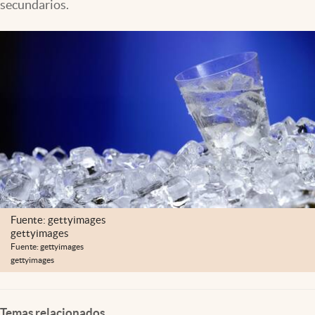
secundarios.
Lifestyle
USA
Fuente: gettyimages
gettyimages
Fuente: gettyimages
gettyimages
Temas relacionados