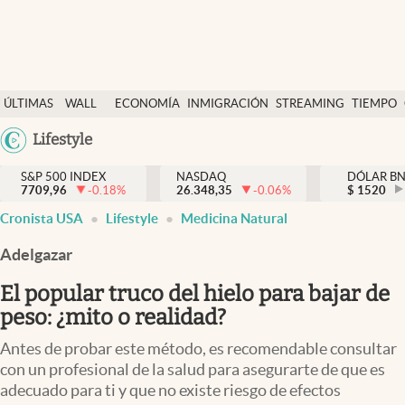
Últimas Noticias
ÚLTIMAS
WALL
ECONOMÍA
INMIGRACIÓN
STREAMING
TIEMPO
Finanzas y economía
NOTICIAS
STREET
Argentina
Lifestyle
Wall Street y dólar
Y
España
Inmigración
DÓLAR
S&P 500 INDEX
NASDAQ
DÓLAR B
7709,96
-0.18
%
26.348,35
-0.06
%
México
$
1520
Trending
Cronista USA
Lifestyle
Medicina Natural
USA
Tiempo
Colombia
Adelgazar
Uruguay
Ciencia y salud
El popular truco del hielo para bajar de
Espiritual
peso: ¿mito o realidad?
Streaming
Antes de probar este método, es recomendable consultar
con un profesional de la salud para asegurarte de que es
PC y mobile
adecuado para ti y que no existe riesgo de efectos