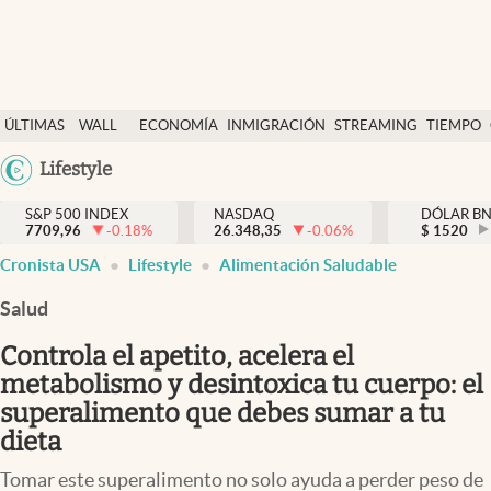
Últimas Noticias
ÚLTIMAS
WALL
ECONOMÍA
INMIGRACIÓN
STREAMING
TIEMPO
Finanzas y economía
NOTICIAS
STREET
Argentina
Lifestyle
Wall Street y dólar
Y
España
Inmigración
DÓLAR
S&P 500 INDEX
NASDAQ
DÓLAR B
7709,96
-0.18
%
26.348,35
-0.06
%
México
$
1520
Trending
Cronista USA
Lifestyle
Alimentación Saludable
USA
Tiempo
Colombia
Salud
Uruguay
Ciencia y salud
Controla el apetito, acelera el
Espiritual
metabolismo y desintoxica tu cuerpo: el
superalimento que debes sumar a tu
Streaming
dieta
PC y mobile
Tomar este superalimento no solo ayuda a perder peso de