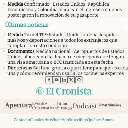
Medida
Confirmado | Estados Unidos, República
Dominicana y Colombia bloquean el ingreso a quienes
postergaron la renovación de su pasaporte
Últimas noticias
Medida
Fin del TPS: Estados Unidos ordena despidos
masivos y deportaciones a todos los extranjeros que
cumplan con esta condición
Documentos
Medida nacional | Aeropuertos de Estados
Unidos bloquearán la llegada de mexicanos que tengan
una visa americana o BCC tramitada en esta fecha
Diferencias
Sal fina, gruesa o parrillera: para qué es cada
una y cómo recomiendan usarla los cocineros expertos
abre en nueva pestaña
abre en nueva pestaña
abre en nueva pestaña
abre en nueva pestaña
abre en nueva pestaña
Contacto
Canales de WhatsApp
Suscribite
Quiénes Somos