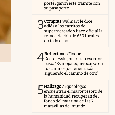
postergaron este trámite con
su pasaporte
3
Compras
Walmart le dice
adiós a los carritos de
supermercado y hace oficial la
remodelación de 650 locales
en todo el país
4
Reflexiones
Fiódor
Dostoievski, histórico escritor
ruso: “Es mejor equivocarse en
tu camino que tener razón
siguiendo el camino de otro”
5
Hallazgo
Arqueólogos
encuentran el mayor tesoro de
la humanidad: recuperan del
fondo del mar una de las 7
maravillas del mundo