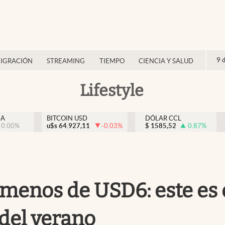
9 
IGRACIÓN
STREAMING
TIEMPO
CIENCIA Y SALUD
Lifestyle
NA
BITCOIN USD
DÓLAR CCL
0.00
%
u$s
64.927,11
-0.03
%
$
1585,52
0.87
%
 menos de USD6: este es e
del verano