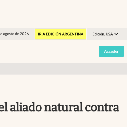
de agosto de 2026
IR A EDICIÓN ARGENTINA
Edición:
USA
Argentina
Acceder
España
México
USA
Colombia
Uruguay
l aliado natural contra