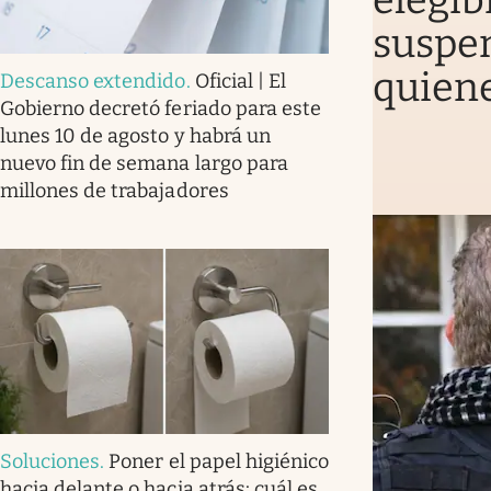
elegib
suspen
quiene
Descanso extendido
.
Oficial | El
Gobierno decretó feriado para este
lunes 10 de agosto y habrá un
nuevo fin de semana largo para
millones de trabajadores
Soluciones
.
Poner el papel higiénico
hacia delante o hacia atrás: cuál es