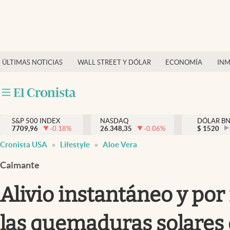
Últimas Noticias
Finanzas y economía
ÚLTIMAS NOTICIAS
WALL STREET Y DÓLAR
ECONOMÍA
INM
Wall Street y dólar
Inmigración
Trending
S&P 500 INDEX
NASDAQ
DÓLAR B
7709,96
-0.18
%
26.348,35
-0.06
%
$
1520
Tiempo
Cronista USA
Lifestyle
Aloe Vera
Ciencia y salud
Calmante
Espiritual
Alivio instantáneo y por
Streaming
las quemaduras solares 
PC y mobile