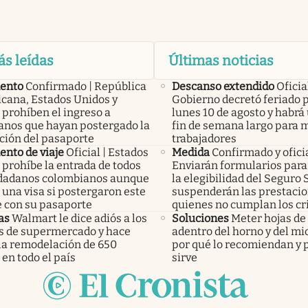
ás leídas
Últimas noticias
ento
Confirmado | República
Descanso extendido
Oficial
cana, Estados Unidos y
Gobierno decretó feriado 
 prohíben el ingreso a
lunes 10 de agosto y habrá
anos que hayan postergado la
fin de semana largo para m
ción del pasaporte
trabajadores
nto de viaje
Oficial | Estados
Medida
Confirmado y ofici
 prohíbe la entrada de todos
Enviarán formularios para 
udadanos colombianos aunque
la elegibilidad del Seguro 
una visa si postergaron este
suspenderán las prestacio
e con su pasaporte
quienes no cumplan los cr
as
Walmart le dice adiós a los
Soluciones
Meter hojas d
os de supermercado y hace
adentro del horno y del mi
 la remodelación de 650
por qué lo recomiendan y 
 en todo el país
sirve