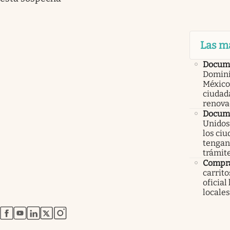
Las m
Docum
Domini
México
ciudad
renova
Docume
Unidos
los ci
tengan 
trámit
Compr
carrit
oficial
locales
abre en nueva pestaña
abre en nueva pestaña
abre en nueva pestaña
abre en nueva pestaña
abre en nueva pestaña