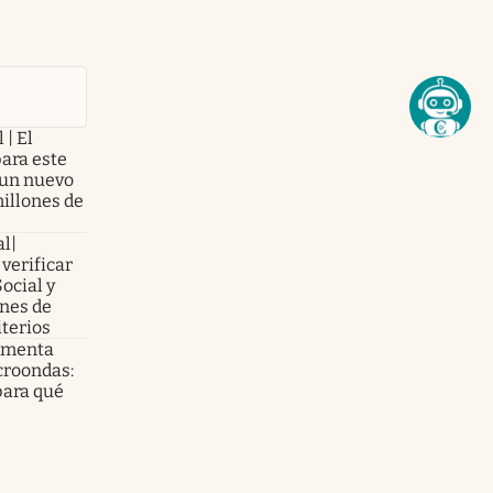
 | El
para este
 un nuevo
illones de
al|
verificar
Social y
nes de
iterios
e menta
croondas:
para qué