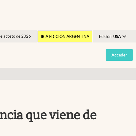
de agosto de 2026
IR A EDICIÓN ARGENTINA
Edición:
USA
Argentina
Acceder
España
México
USA
Colombia
Uruguay
ncia que viene de