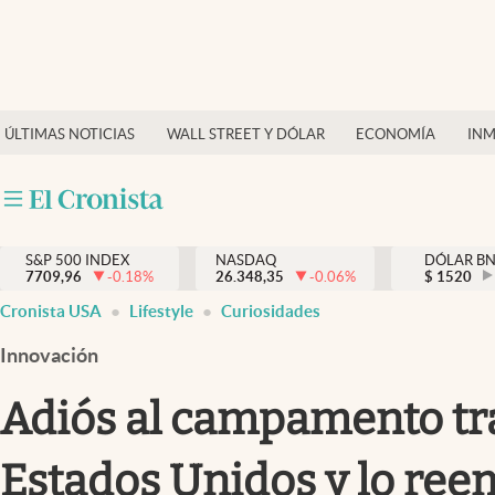
Últimas Noticias
Finanzas y economía
ÚLTIMAS NOTICIAS
WALL STREET Y DÓLAR
ECONOMÍA
INM
Wall Street y dólar
Inmigración
Trending
S&P 500 INDEX
NASDAQ
DÓLAR B
7709,96
-0.18
%
26.348,35
-0.06
%
$
1520
Tiempo
Cronista USA
Lifestyle
Curiosidades
Ciencia y salud
Innovación
Espiritual
Adiós al campamento tra
Streaming
Estados Unidos y lo ree
PC y mobile