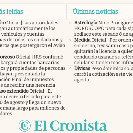
ás leídas
Últimas noticias
ón
Oficial | Las autoridades
Astrología
Niño Prodigio: e
an automáticamente los
HORÓSCOPO para cada sig
 vehículos y cuentas
zodíaco este sábado 8 de a
as de todos los ciudadanos y
Medida
Oficial | Por orden 
eros que postergaron el Aviso
Gobierno, revisarán caso p
quitarán la licencia a qui
forzoso
Oficial | IRS confirmó
conducido usando su telé
bargará cuentas bancarias,
celular si tienen más infr
los y propiedades de personas
Divisas
Peso dominicano: 
 hayan presentado la
cerró la cotización este vi
ación Final de Impuestos
agosto
s de recibir una herencia
so extendido
Oficial | El
no decretó feriado para este
0 de agosto y llega un nuevo
 semana largo para millones de
adores