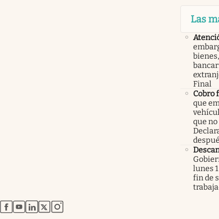
Las m
Atenci
embarg
bienes,
bancari
extranj
Final
Cobro 
que em
vehícu
que no
Declar
despué
Descan
Gobier
lunes 1
fin de
trabaj
abre en nueva pestaña
abre en nueva pestaña
abre en nueva pestaña
abre en nueva pestaña
abre en nueva pestaña