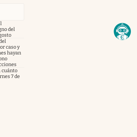
l
no del
gosto
del
or caso y
enes hayan
fono
acciones
a cuánto
ernes 7 de