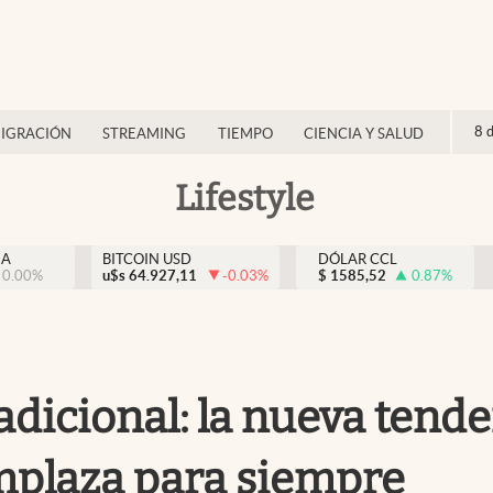
8 
IGRACIÓN
STREAMING
TIEMPO
CIENCIA Y SALUD
Lifestyle
NA
BITCOIN USD
DÓLAR CCL
0.00
%
u$s
64.927,11
-0.03
%
$
1585,52
0.87
%
dicional: la nueva tende
mplaza para siempre