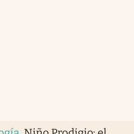
ogía
.
Niño Prodigio: el