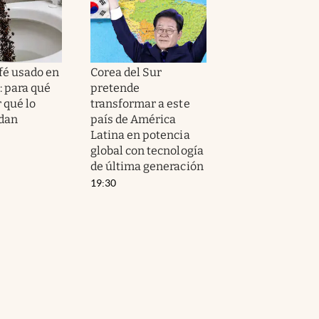
afé usado en
Corea del Sur
: para qué
pretende
r qué lo
transformar a este
dan
país de América
Latina en potencia
global con tecnología
de última generación
19:30