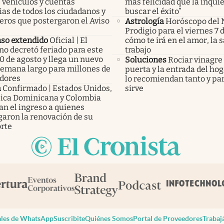
 vehículos y cuentas
más felicidad que la inqui
as de todos los ciudadanos y
buscar el éxito”
eros que postergaron el Aviso
Astrología
Horóscopo del 
Prodigio para el viernes 7 
so extendido
Oficial | El
cómo te irá en el amor, la s
no decretó feriado para este
trabajo
0 de agosto y llega un nuevo
Soluciones
Rociar vinagre 
 semana largo para millones de
puerta y la entrada del hog
adores
lo recomiendan tanto y pa
a
Confirmado | Estados Unidos,
sirve
ica Dominicana y Colombia
an el ingreso a quienes
garon la renovación de su
rte
les de WhatsApp
Suscribite
Quiénes Somos
Portal de Proveedores
Trabaj