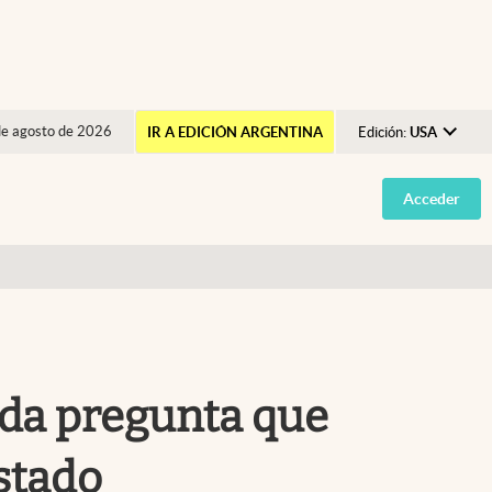
de agosto de 2026
IR A EDICIÓN ARGENTINA
Edición:
USA
Argentina
Acceder
España
México
USA
Colombia
Uruguay
oda pregunta que
estado