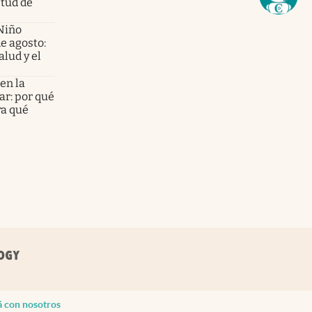
etud de
Niño
de agosto:
alud y el
en la
ar: por qué
ra qué
á con nosotros