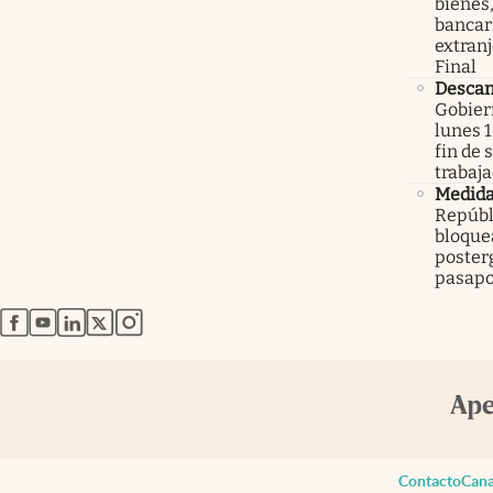
bienes,
bancari
extranj
Final
Descan
Gobier
lunes 1
fin de
trabaj
Medid
Repúbl
bloque
poster
pasapo
abre en nueva pestaña
abre en nueva pestaña
abre en nueva pestaña
abre en nueva pestaña
abre en nueva pestaña
Contacto
Cana