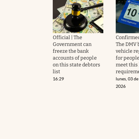
Official | The
Confirmed
Government can
The DMV 
freeze the bank
vehicle re
accounts of people
for people
on this state debtors
meet this 
list
requirem
16:29
lunes, 03 de
2026