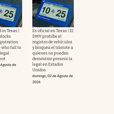
 in Texas |
Es oficial en Texas | El
blocks
DMV prohíbe el
gistration
registro de vehículos
 who fail to
y bloquea el trámite a
legal
quienes no puedan
ent
demostrar presencia
legal en Estados
 Agosto de
Unidos
domingo, 02 de Agosto de
2026