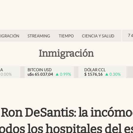
7 
IGRACIÓN
STREAMING
TIEMPO
CIENCIA Y SALUD
Inmigración
NA
BITCOIN USD
DÓLAR CCL
0.00
%
u$s
65.037,04
0.99
%
$
1576,16
0.30
%
e Ron DeSantis: la incóm
odos los hospitales del 