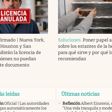
irmado | Nueva York,
Soluciones
.
Poner papel 
 Houston y San
sobre los estantes de la h
birán la licencia de
para qué sirve y por qué l
uienes no puedan
recomiendan
ste documento
ás leídas
Últimas noticias
ón
Oficial | Las autoridades
Reflexión
Albert Einstein, 
an automáticamente los
“Una vida tranquila y mode