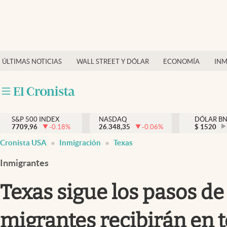
Últimas Noticias
Finanzas y economía
ÚLTIMAS NOTICIAS
WALL STREET Y DÓLAR
ECONOMÍA
INM
Wall Street y dólar
Inmigración
Trending
S&P 500 INDEX
NASDAQ
DÓLAR B
7709,96
-0.18
%
26.348,35
-0.06
%
$
1520
Tiempo
Cronista USA
Inmigración
Texas
Ciencia y salud
Inmigrantes
Espiritual
Texas sigue los pasos d
Streaming
migrantes recibirán en t
PC y mobile