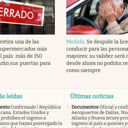
retira una de las
Medida
.
Se despide la lic
supermercados más
conducir para las person
l país: más de 150
mayores: su validez será
arán sus puertas para
desde ahora no podrán re
como siempre
ás leídas
Últimas noticias
ento
Confirmado | República
Documentos
Oficial y con
cana, Estados Unidos y
Aeropuertos de Dallas, Nu
 prohíben el ingreso a
Atlanta y Nueva Jersey pro
anos que hayan postergado la
ingreso al país a quienes 