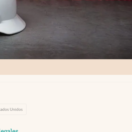
tados Unidos
legales