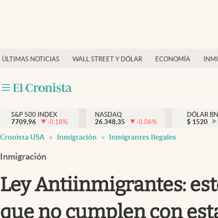
Últimas Noticias
Finanzas y economía
ÚLTIMAS NOTICIAS
WALL STREET Y DÓLAR
ECONOMÍA
INM
Wall Street y dólar
Inmigración
Trending
S&P 500 INDEX
NASDAQ
DÓLAR B
7709,96
-0.18
%
26.348,35
-0.06
%
$
1520
Tiempo
Cronista USA
Inmigración
Inmigrantes Ilegales
Ciencia y salud
Inmigración
Espiritual
Ley Antiinmigrantes: este
Streaming
que no cumplen con est
PC y mobile