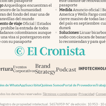
ción del pasaporte
este trámite de renovación
pasaporte
go
Arqueólogos encuentran el
tesoro de la humanidad:
Medida
Anuncio oficial | B
ran del fondo del mar una de
America y Wells Fargo co
maravillas del mundo
cierre masivo de todas las
del país en septiembre: cu
nto de viaje
Oficial | Estados
durará
 prohíbe la entrada de todos
udadanos colombianos aunque
Soluciones
Licuar bicarbo
una visa si postergaron este
sodio con cáscara de banan
e con su pasaporte
lo recomiendan y para qué 
les de WhatsApp
Suscribite
Quiénes Somos
Portal de Proveedores
Trabaj
dos los derechos reservados
Términos y condiciones
Privacidad
Consen
Registro de propiedad intelectual: 56576959
N° de edición: 10.953 - 10