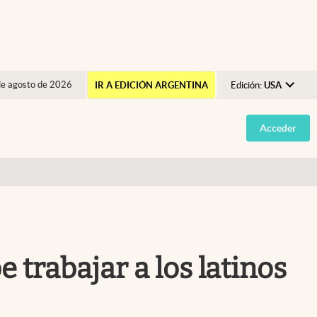
de agosto de 2026
IR A EDICIÓN ARGENTINA
Edición:
USA
Argentina
Acceder
España
México
USA
Colombia
Uruguay
 trabajar a los latinos