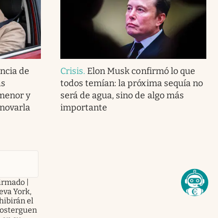
encia de
Crisis
.
Elon Musk confirmó lo que
as
todos temían: la próxima sequía no
 menor y
será de agua, sino de algo más
novarla
importante
firmado |
eva York,
hibirán el
posterguen