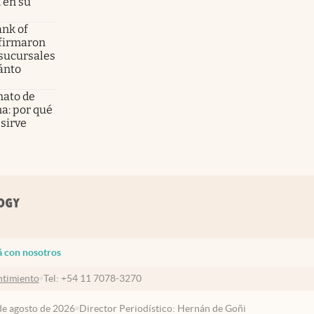
 en su
ank of
nfirmaron
 sucursales
ánto
nato de
a: por qué
sirve
á con nosotros
timiento
Tel:
+54 11 7078-3270
 de agosto de 2026
Director Periodístico: Hernán de Goñi