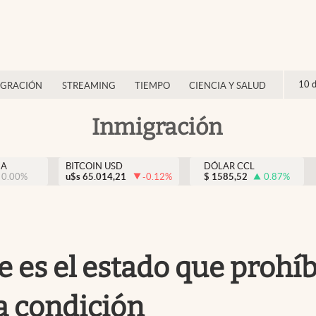
10 
IGRACIÓN
STREAMING
TIEMPO
CIENCIA Y SALUD
Inmigración
NA
BITCOIN USD
DÓLAR CCL
0.00
%
u$s
65.014,21
-0.12
%
$
1585,52
0.87
%
 es el estado que prohíbe
a condición