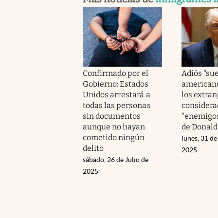
Confirmado por el
Adiós "su
Gobierno: Estados
americano
Unidos arrestará a
los extran
todas las personas
considera
sin documentos
"enemigos
aunque no hayan
de Donal
cometido ningún
lunes, 31 d
delito
2025
sábado, 26 de Julio de
2025