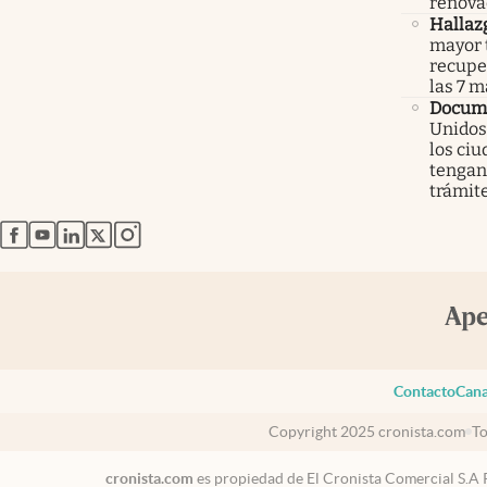
renova
Hallaz
mayor 
recupe
las 7 
Docume
Unidos
los ci
tengan 
trámit
abre en nueva pestaña
abre en nueva pestaña
abre en nueva pestaña
abre en nueva pestaña
abre en nueva pestaña
Contacto
Cana
Copyright 2025 cronista.com
To
cronista.com
es propiedad de El Cronista Comercial S.A 