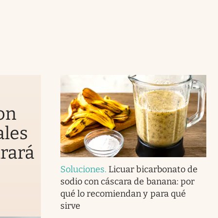
on
ales
urará
Soluciones
.
Licuar bicarbonato de
sodio con cáscara de banana: por
qué lo recomiendan y para qué
sirve