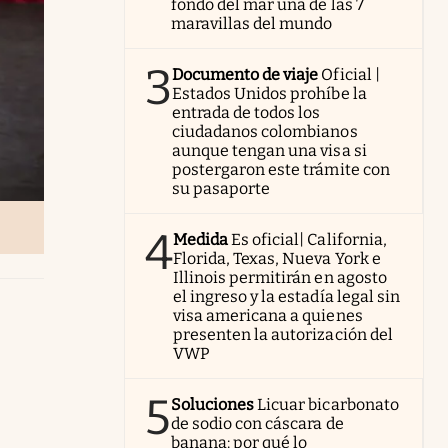
fondo del mar una de las 7
maravillas del mundo
3
Documento de viaje
Oficial |
Estados Unidos prohíbe la
entrada de todos los
ciudadanos colombianos
aunque tengan una visa si
postergaron este trámite con
su pasaporte
4
Medida
Es oficial| California,
Florida, Texas, Nueva York e
Illinois permitirán en agosto
el ingreso y la estadía legal sin
visa americana a quienes
presenten la autorización del
VWP
5
Soluciones
Licuar bicarbonato
de sodio con cáscara de
banana: por qué lo