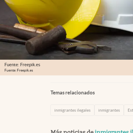
Fuente: Freepik.es
Fuente: Freepik.es
Temas relacionados
inmigrantes ilegales
inmigrantes
Es
Más noticias de
inmigrantes i