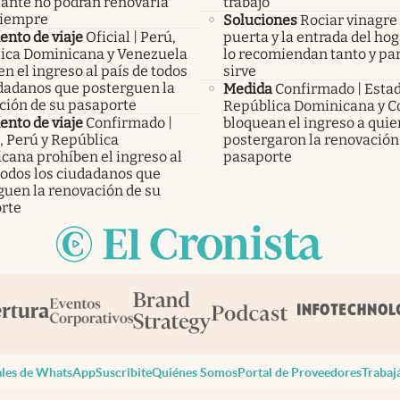
lante no podrán renovarla
trabajo
siempre
Soluciones
Rociar vinagre 
nto de viaje
Oficial | Perú,
puerta y la entrada del hog
ica Dominicana y Venezuela
lo recomiendan tanto y pa
n el ingreso al país de todos
sirve
udadanos que posterguen la
Medida
Confirmado | Esta
ción de su pasaporte
República Dominicana y C
nto de viaje
Confirmado |
bloquean el ingreso a qui
, Perú y República
postergaron la renovación
cana prohíben el ingreso al
pasaporte
todos los ciudadanos que
guen la renovación de su
rte
les de WhatsApp
Suscribite
Quiénes Somos
Portal de Proveedores
Trabaj