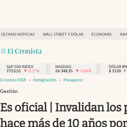
Últimas Noticias
Finanzas y economía
ÚLTIMAS NOTICIAS
WALL STREET Y DÓLAR
ECONOMÍA
INM
Wall Street y dólar
Inmigración
Trending
S&P 500 INDEX
NASDAQ
DÓLAR B
7723,55
-0.17
%
26.348,35
-0.06
%
$
1520
Tiempo
Cronista USA
Inmigración
Pasaporte
Ciencia y salud
Gestión
Espiritual
Es oficial | Invalidan lo
Streaming
hace más de 10 años por
PC y mobile