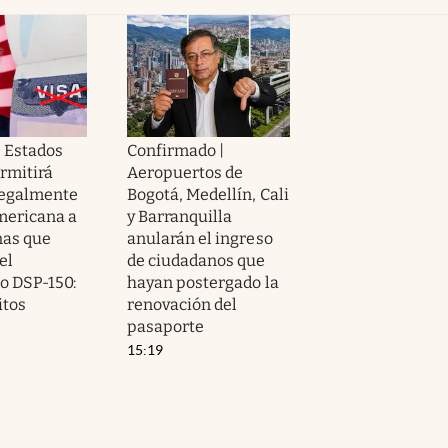
 | Estados
Confirmado |
rmitirá
Aeropuertos de
legalmente
Bogotá, Medellín, Cali
americana a
y Barranquilla
nas que
anularán el ingreso
el
de ciudadanos que
o DSP-150:
hayan postergado la
itos
renovación del
pasaporte
15:19