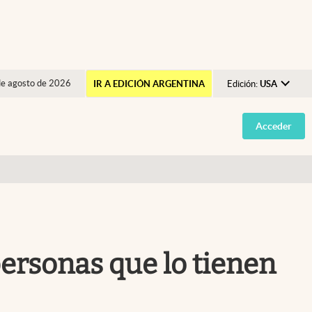
de agosto de 2026
IR A EDICIÓN ARGENTINA
Edición:
USA
Argentina
Acceder
España
México
USA
Colombia
Uruguay
 personas que lo tienen