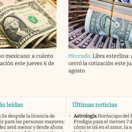
so mexicano: a cuánto
Mercado
.
Libra esterlina:
zación este jueves 6 de
cerró la cotización este j
agosto
ás leídas
Últimas noticias
a
Se despide la licencia de
Astrología
Horóscopo del 
ir para las personas mayores:
Prodigio para el viernes 7 
idez será menor y desde ahora
cómo te irá en el amor, la s