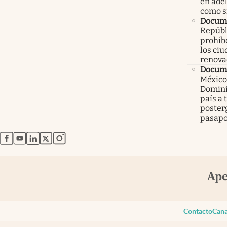
en ade
como 
Docume
Repúbl
prohíbe
los ci
renova
Docume
México
Domini
país a 
poster
pasapo
abre en nueva pestaña
abre en nueva pestaña
abre en nueva pestaña
abre en nueva pestaña
abre en nueva pestaña
Contacto
Cana