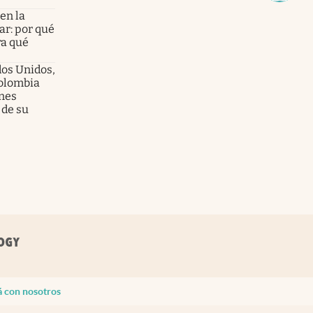
en la
ar: por qué
ra qué
dos Unidos,
olombia
enes
 de su
á con nosotros