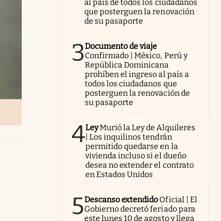
al país de todos los ciudadanos
que posterguen la renovación
de su pasaporte
3
Documento de viaje
Confirmado | México, Perú y
República Dominicana
prohíben el ingreso al país a
todos los ciudadanos que
posterguen la renovación de
su pasaporte
4
Ley
Murió la Ley de Alquileres
| Los inquilinos tendrán
permitido quedarse en la
vivienda incluso si el dueño
desea no extender el contrato
en Estados Unidos
5
Descanso extendido
Oficial | El
Gobierno decretó feriado para
este lunes 10 de agosto y llega