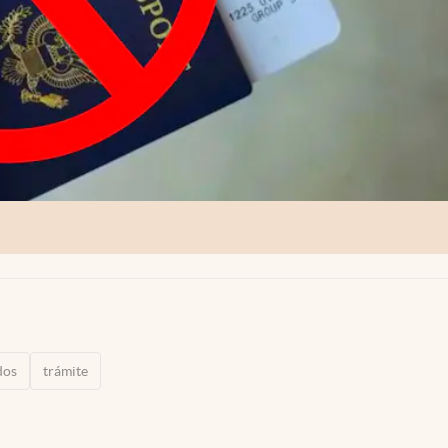
dos
trámite