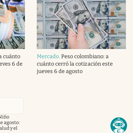
 a cuánto
Mercado
.
Peso colombiano: a
ueves 6 de
cuánto cerró la cotización este
jueves 6 de agosto
Niño
de agosto:
alud y el