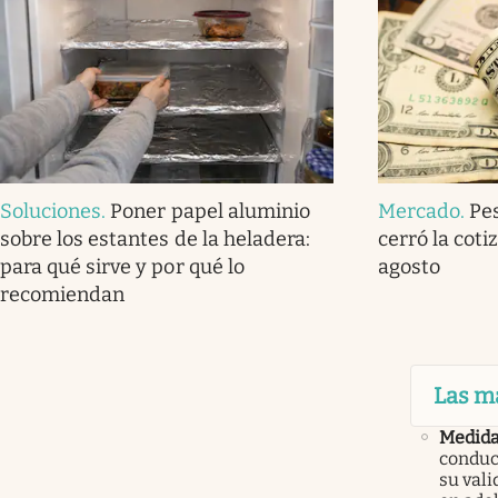
Soluciones
.
Poner papel aluminio
Mercado
.
Pe
sobre los estantes de la heladera:
cerró la coti
para qué sirve y por qué lo
agosto
recomiendan
Las m
Medid
conduc
su val