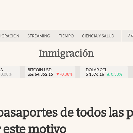
7 
IGRACIÓN
STREAMING
TIEMPO
CIENCIA Y SALUD
Inmigración
NA
BITCOIN USD
DÓLAR CCL
0.00
%
u$s
64.352,15
-0.08
%
$
1576,16
0.30
%
s pasaportes de todos las
 este motivo