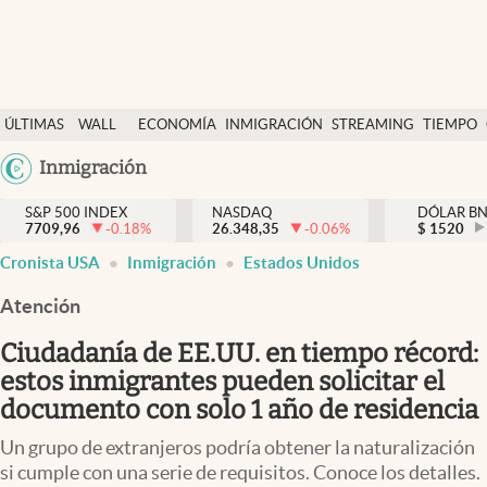
Últimas Noticias
ÚLTIMAS
WALL
ECONOMÍA
INMIGRACIÓN
STREAMING
TIEMPO
Finanzas y economía
NOTICIAS
STREET
Argentina
Inmigración
Wall Street y dólar
Y
España
Inmigración
DÓLAR
S&P 500 INDEX
NASDAQ
DÓLAR B
7709,96
-0.18
%
26.348,35
-0.06
%
México
$
1520
Trending
Cronista USA
Inmigración
Estados Unidos
USA
Tiempo
Colombia
Atención
Uruguay
Ciencia y salud
Ciudadanía de EE.UU. en tiempo récord:
Espiritual
estos inmigrantes pueden solicitar el
documento con solo 1 año de residencia
Streaming
Un grupo de extranjeros podría obtener la naturalización
PC y mobile
si cumple con una serie de requisitos. Conoce los detalles.