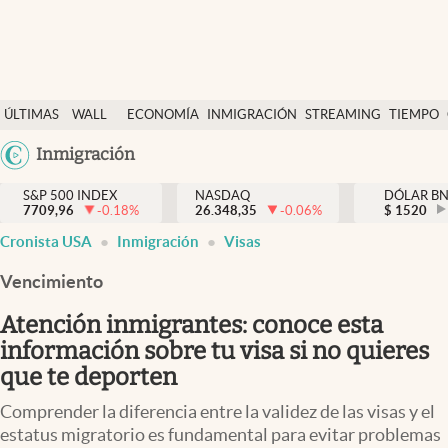
Últimas Noticias
ÚLTIMAS
WALL
ECONOMÍA
INMIGRACIÓN
STREAMING
TIEMPO
Finanzas y economía
NOTICIAS
STREET
Argentina
Inmigración
Wall Street y dólar
Y
España
Inmigración
DÓLAR
S&P 500 INDEX
NASDAQ
DÓLAR B
7709,96
-0.18
%
26.348,35
-0.06
%
México
$
1520
Trending
Cronista USA
Inmigración
Visas
USA
Tiempo
Colombia
Vencimiento
Uruguay
Ciencia y salud
Atención inmigrantes: conoce esta
Espiritual
información sobre tu visa si no quieres
que te deporten
Streaming
Comprender la diferencia entre la validez de las visas y el
PC y mobile
estatus migratorio es fundamental para evitar problemas