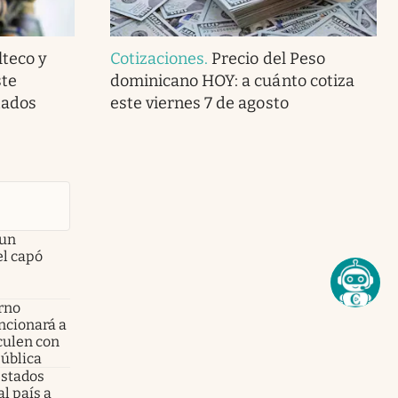
teco y
Cotizaciones
.
Precio del Peso
ste
dominicano HOY: a cuánto cotiza
tados
este viernes 7 de agosto
 un
el capó
erno
ancionará a
culen con
pública
 Estados
l país a