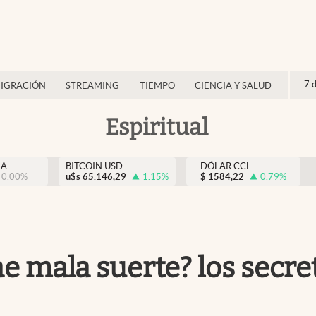
7 
IGRACIÓN
STREAMING
TIEMPO
CIENCIA Y SALUD
Espiritual
NA
BITCOIN USD
DÓLAR CCL
0.00
%
u$s
65.146,29
1.15
%
$
1584,22
0.79
%
ae mala suerte? los secre