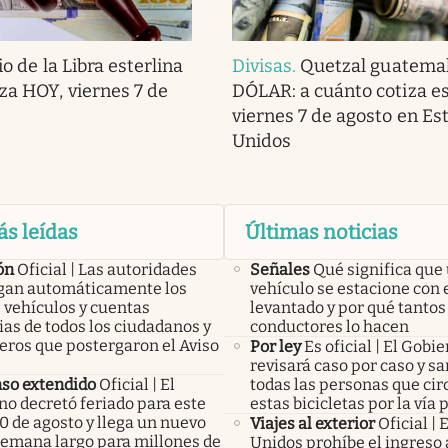
io de la Libra esterlina
Divisas
.
Quetzal guatemal
iza HOY, viernes 7 de
DÓLAR: a cuánto cotiza e
viernes 7 de agosto en Es
Unidos
ás leídas
Últimas noticias
ón
Oficial | Las autoridades
Señales
Qué significa que
an automáticamente los
vehículo se estacione con 
 vehículos y cuentas
levantado y por qué tantos
as de todos los ciudadanos y
conductores lo hacen
eros que postergaron el Aviso
Por ley
Es oficial | El Gobi
revisará caso por caso y s
so extendido
Oficial | El
todas las personas que cir
no decretó feriado para este
estas bicicletas por la vía 
0 de agosto y llega un nuevo
Viajes al exterior
Oficial |
 semana largo para millones de
Unidos prohíbe el ingreso a