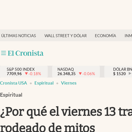
Últimas Noticias
Finanzas y economía
ÚLTIMAS NOTICIAS
WALL STREET Y DÓLAR
ECONOMÍA
INM
Wall Street y dólar
Inmigración
Trending
S&P 500 INDEX
NASDAQ
DÓLAR B
7709,96
-0.18
%
26.348,35
-0.06
%
$
1520
Tiempo
Cronista USA
Espiritual
Viernes
Ciencia y salud
Espiritual
Espiritual
¿Por qué el viernes 13 tr
Streaming
rodeado de mitos
PC y mobile