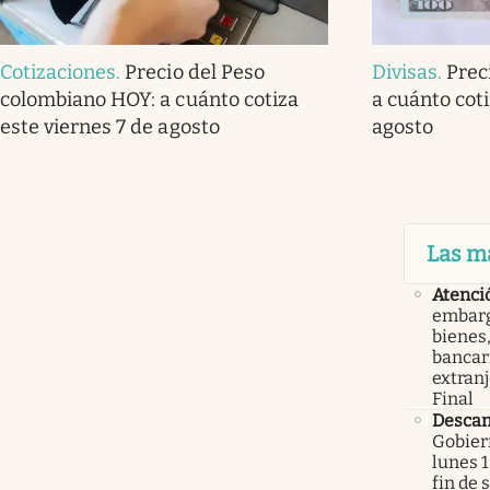
Cotizaciones
.
Precio del Peso
Divisas
.
Prec
colombiano HOY: a cuánto cotiza
a cuánto cot
este viernes 7 de agosto
agosto
Las m
Atenci
embarg
bienes,
bancari
extranj
Final
Descan
Gobier
lunes 1
fin de