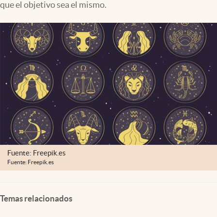
que el objetivo sea el mismo.
Lifestyle
USA
Fuente: Freepik.es
Fuente: Freepik.es
Temas relacionados