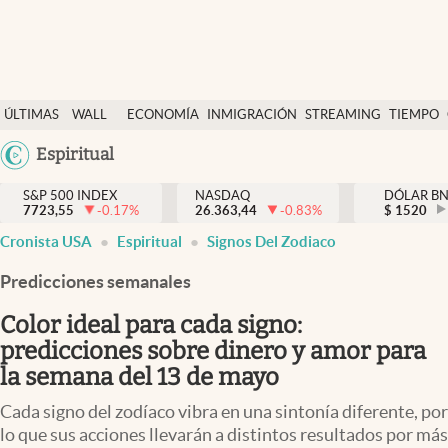
Últimas Noticias
ÚLTIMAS
WALL
ECONOMÍA
INMIGRACIÓN
STREAMING
TIEMPO
Finanzas y economía
NOTICIAS
STREET
Argentina
Espiritual
Wall Street y dólar
Y
España
Inmigración
DÓLAR
S&P 500 INDEX
NASDAQ
DÓLAR B
7723,55
-0.17
%
26.363,44
-0.83
%
México
$
1520
Trending
Cronista USA
Espiritual
Signos Del Zodiaco
USA
Tiempo
Colombia
Predicciones semanales
Uruguay
Ciencia y salud
Color ideal para cada signo:
Espiritual
predicciones sobre dinero y amor para
la semana del 13 de mayo
Streaming
Cada signo del zodíaco vibra en una sintonía diferente, por
PC y mobile
lo que sus acciones llevarán a distintos resultados por más