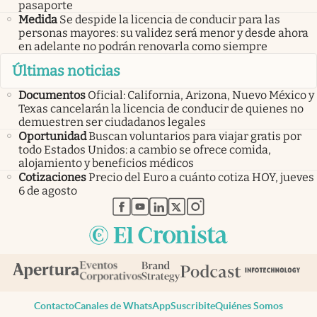
pasaporte
Medida
Se despide la licencia de conducir para las
personas mayores: su validez será menor y desde ahora
en adelante no podrán renovarla como siempre
Últimas noticias
Documentos
Oficial: California, Arizona, Nuevo México y
Texas cancelarán la licencia de conducir de quienes no
demuestren ser ciudadanos legales
Oportunidad
Buscan voluntarios para viajar gratis por
todo Estados Unidos: a cambio se ofrece comida,
alojamiento y beneficios médicos
Cotizaciones
Precio del Euro a cuánto cotiza HOY, jueves
6 de agosto
abre en nueva pestaña
abre en nueva pestaña
abre en nueva pestaña
abre en nueva pestaña
abre en nueva pestaña
Contacto
Canales de WhatsApp
Suscribite
Quiénes Somos