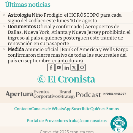
Últimas noticias
Astrología
Niño Prodigio: el HORÓSCOPO para cada
signo del zodíaco este lunes 10 de agosto
Documentos
Oficial y confirmado | Aeropuertos de
Dallas, Nueva York, Atlanta y Nueva Jersey prohibirán el
ingreso al país a quienes posterguen este trámite de
renovación en su pasaporte
Medida
Anuncio oficial | Bank of America y Wells Fargo
confirmaron cierre masivo de todas las sucursales del
país en septiembre: cuánto durará
abre en nueva pestaña
abre en nueva pestaña
abre en nueva pestaña
abre en nueva pestaña
abre en nueva pestaña
Contacto
Canales de WhatsApp
Suscribite
Quiénes Somos
Portal de Proveedores
Trabajá con nosotros
Copyright 2025 cronista.com