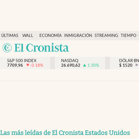
Últimas Noticias
ÚLTIMAS
WALL
ECONOMÍA
INMIGRACIÓN
STREAMING
TIEMPO
Finanzas y economía
NOTICIAS
STREET
Argentina
Wall Street y dólar
Y
España
Inmigración
DÓLAR
S&P 500 INDEX
NASDAQ
DÓLAR B
7709,96
-0.18
%
26.690,62
1.30
%
México
$
1520
Trending
USA
Tiempo
Colombia
Uruguay
Ciencia y salud
Espiritual
Streaming
PC y mobile
Las más leídas de El Cronista Estados Unidos