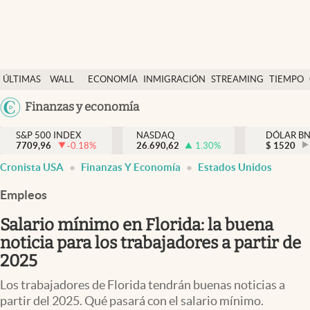
Últimas Noticias
ÚLTIMAS
WALL
ECONOMÍA
INMIGRACIÓN
STREAMING
TIEMPO
Finanzas y economía
NOTICIAS
STREET
Argentina
Finanzas y economía
Wall Street y dólar
Y
España
Inmigración
DÓLAR
S&P 500 INDEX
NASDAQ
DÓLAR B
7709,96
-0.18
%
26.690,62
1.30
%
México
$
1520
Trending
Cronista USA
Finanzas Y Economía
Estados Unidos
USA
Tiempo
Colombia
Empleos
Uruguay
Ciencia y salud
Salario mínimo en Florida: la buena
Espiritual
noticia para los trabajadores a partir de
2025
Streaming
Los trabajadores de Florida tendrán buenas noticias a
PC y mobile
partir del 2025. Qué pasará con el salario mínimo.