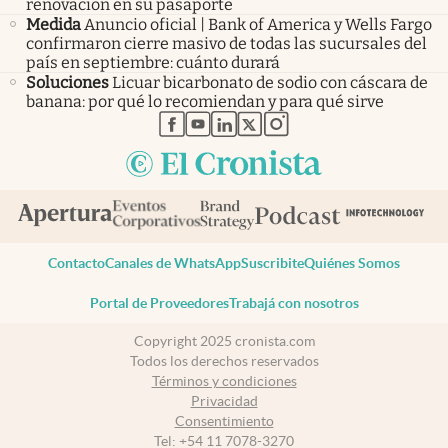
renovación en su pasaporte
Medida
Anuncio oficial | Bank of America y Wells Fargo
confirmaron cierre masivo de todas las sucursales del
país en septiembre: cuánto durará
Soluciones
Licuar bicarbonato de sodio con cáscara de
banana: por qué lo recomiendan y para qué sirve
abre en nueva pestaña
abre en nueva pestaña
abre en nueva pestaña
abre en nueva pestaña
abre en nueva pestaña
Contacto
Canales de WhatsApp
Suscribite
Quiénes Somos
Portal de Proveedores
Trabajá con nosotros
Copyright 2025 cronista.com
Todos los derechos reservados
Términos y condiciones
Privacidad
Consentimiento
Tel:
+54 11 7078-3270