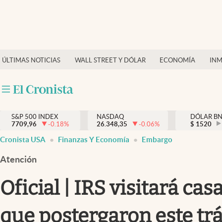
Últimas Noticias
Finanzas y economía
ÚLTIMAS NOTICIAS
WALL STREET Y DÓLAR
ECONOMÍA
INM
Wall Street y dólar
Inmigración
Trending
S&P 500 INDEX
NASDAQ
DÓLAR B
7709,96
-0.18
%
26.348,35
-0.06
%
$
1520
Tiempo
Cronista USA
Finanzas Y Economía
Embargo
Ciencia y salud
Atención
Espiritual
Oficial | IRS visitará ca
Streaming
que postergaron este tr
PC y mobile