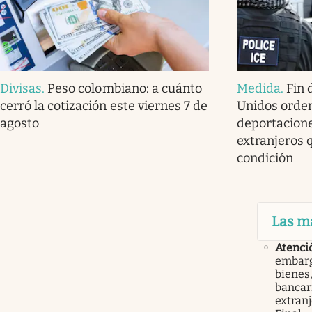
Divisas
.
Peso colombiano: a cuánto
Medida
.
Fin 
cerró la cotización este viernes 7 de
Unidos orde
agosto
deportacione
extranjeros 
condición
Las m
Atenci
embarg
bienes,
bancari
extranj