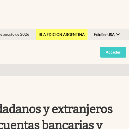
de agosto de 2026
IR A EDICIÓN ARGENTINA
Edición:
USA
Argentina
Acceder
España
México
USA
Colombia
Uruguay
iudadanos y extranjeros
cuentas bancarias y