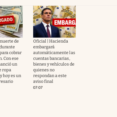
 muerte de
Oficial | Hacienda
durante
embargará
 para cobrar
automáticamente las
n. Con ese
cuentas bancarias,
nanció un
bienes y vehículos de
e ropa
quienes no
y hoy es un
respondan a este
esario
aviso final
07:07