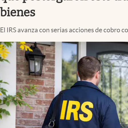
Lifestyle
bienes
El IRS avanza con serias acciones de cobro c