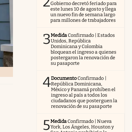
2
Gobierno decretó feriado para
este lunes 10 de agosto y llega
un nuevo fin de semana largo
para millones de trabajadores
3
Medida
Confirmado | Estados
Unidos, República
Dominicana y Colombia
bloquean el ingreso a quienes
postergaron la renovación de
su pasaporte
4
Documento
Confirmado |
República Dominicana,
México y Panamá prohíben el
ingreso al país a todos los
ciudadanos que posterguen la
renovación de su pasaporte
5
Medida
Confirmado | Nueva
York, Los Ángeles, Houston y