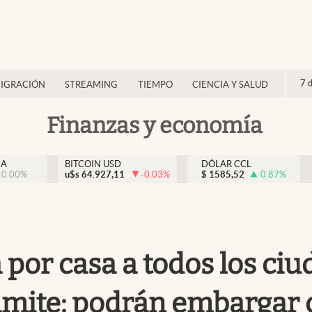
7 
IGRACIÓN
STREAMING
TIEMPO
CIENCIA Y SALUD
Finanzas y economía
NA
BITCOIN USD
DÓLAR CCL
0.00
%
u$s
64.927,11
-0.03
%
$
1585,52
0.87
%
sa por casa a todos los c
ámite: podrán embargar 