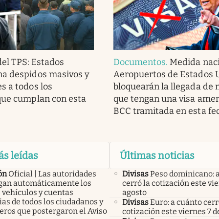
del TPS: Estados
Documentos
.
Medida naci
na despidos masivos y
Aeropuertos de Estados 
s a todos los
bloquearán la llegada de
que cumplan con esta
que tengan una visa amer
BCC tramitada en esta fe
ás leídas
Últimas noticias
ón
Oficial | Las autoridades
Divisas
Peso dominicano: 
an automáticamente los
cerró la cotización este vi
 vehículos y cuentas
agosto
as de todos los ciudadanos y
Divisas
Euro: a cuánto cerr
eros que postergaron el Aviso
cotización este viernes 7 d