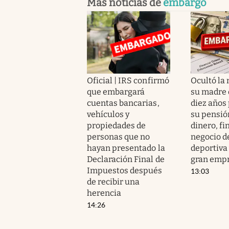
Más noticias de
embargo
Oficial | IRS confirmó
Ocultó la
que embargará
su madre 
cuentas bancarias,
diez años
vehículos y
su pensió
propiedades de
dinero, fi
personas que no
negocio d
hayan presentado la
deportiva 
Declaración Final de
gran empr
Impuestos después
13:03
de recibir una
herencia
14:26