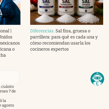
onal |
Diferencias
.
Sal fina, gruesa o
Unidos
parrillera: para qué es cada una y
 mexicanos
cómo recomiendan usarla los
icana o
cocineros expertos
cha
a cuánto
ernes 7 de
ó la
e agosto