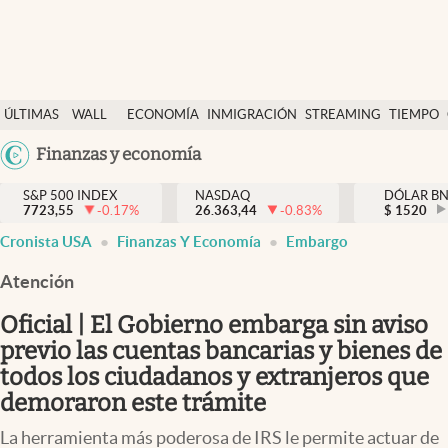
Últimas Noticias
ÚLTIMAS
WALL
ECONOMÍA
INMIGRACIÓN
STREAMING
TIEMPO
Finanzas y economía
NOTICIAS
STREET
Argentina
Finanzas y economía
Wall Street y dólar
Y
España
Inmigración
DÓLAR
S&P 500 INDEX
NASDAQ
DÓLAR B
7723,55
-0.17
%
26.363,44
-0.83
%
México
$
1520
Trending
Cronista USA
Finanzas Y Economía
Embargo
USA
Tiempo
Colombia
Atención
Uruguay
Ciencia y salud
Oficial | El Gobierno embarga sin aviso
Espiritual
previo las cuentas bancarias y bienes de
todos los ciudadanos y extranjeros que
Streaming
demoraron este trámite
PC y mobile
La herramienta más poderosa de IRS le permite actuar de