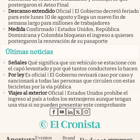
postergaron el Aviso Final
Descanso extendido
Oficial | El Gobierno decretó feriado
para este lunes 10 de agosto y llega un nuevo fin de
semana largo para millones de trabajadores
Medida
Confirmado | Estados Unidos, República
Dominicana y Colombia bloquean el ingreso a quienes
postergaron la renovación de su pasaporte
Últimas noticias
Señales
Qué significa que un vehículo se estacione con
el capó levantado y por qué tantos conductores lo hacen
Por ley
Es oficial | El Gobierno revisará caso por caso y
sancionará a todas las personas que circulen con estas
bicicletas por la vía pública
Viajes al exterior
Oficial | Estados Unidos prohíbe el
ingreso al país a todos los extranjeros aunque tengan
una visa si no pueden presentar este comprobante
abre en nueva pestaña
abre en nueva pestaña
abre en nueva pestaña
abre en nueva pestaña
abre en nueva pestaña