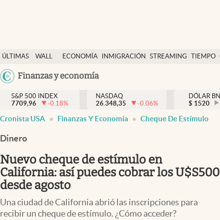
Últimas Noticias
ÚLTIMAS
WALL
ECONOMÍA
INMIGRACIÓN
STREAMING
TIEMPO
Finanzas y economía
NOTICIAS
STREET
Argentina
Finanzas y economía
Wall Street y dólar
Y
España
Inmigración
DÓLAR
S&P 500 INDEX
NASDAQ
DÓLAR B
7709,96
-0.18
%
26.348,35
-0.06
%
México
$
1520
Trending
Cronista USA
Finanzas Y Economía
Cheque De Estímulo
USA
Tiempo
Colombia
Dinero
Uruguay
Ciencia y salud
Nuevo cheque de estímulo en
Espiritual
California: así puedes cobrar los U$S500
desde agosto
Streaming
Una ciudad de California abrió las inscripciones para
PC y mobile
recibir un cheque de estímulo. ¿Cómo acceder?