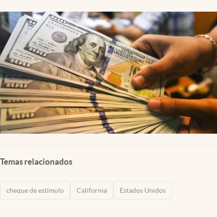
Lifestyle
USA
Temas relacionados
cheque de estímulo
California
Estados Unidos