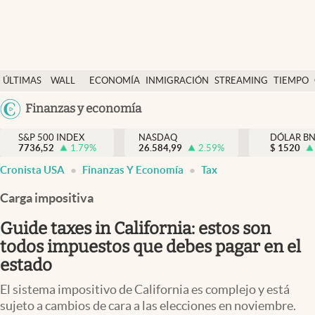
Últimas Noticias
ÚLTIMAS
WALL
ECONOMÍA
INMIGRACIÓN
STREAMING
TIEMPO
Finanzas y economía
NOTICIAS
STREET
Argentina
Finanzas y economía
Wall Street y dólar
Y
España
Inmigración
DÓLAR
S&P 500 INDEX
NASDAQ
DÓLAR B
7736,52
1.79
%
26.584,99
2.59
%
México
$
1520
Trending
Cronista USA
Finanzas Y Economía
Tax
USA
Tiempo
Colombia
Carga impositiva
Uruguay
Ciencia y salud
Guide taxes in California: estos son
Espiritual
todos impuestos que debes pagar en el
estado
Streaming
El sistema impositivo de California es complejo y está
PC y mobile
sujeto a cambios de cara a las elecciones en noviembre.