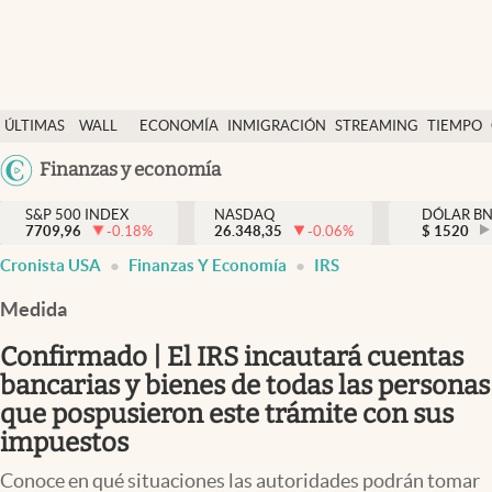
Últimas Noticias
ÚLTIMAS
WALL
ECONOMÍA
INMIGRACIÓN
STREAMING
TIEMPO
Finanzas y economía
NOTICIAS
STREET
Argentina
Finanzas y economía
Wall Street y dólar
Y
España
Inmigración
DÓLAR
S&P 500 INDEX
NASDAQ
DÓLAR B
7709,96
-0.18
%
26.348,35
-0.06
%
México
$
1520
Trending
Cronista USA
Finanzas Y Economía
IRS
USA
Tiempo
Colombia
Medida
Uruguay
Ciencia y salud
Confirmado | El IRS incautará cuentas
Espiritual
bancarias y bienes de todas las personas
que pospusieron este trámite con sus
Streaming
impuestos
PC y mobile
Conoce en qué situaciones las autoridades podrán tomar