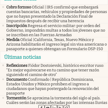
Cobro forzoso
Oficial | IRS confirmó que embargará
cuentas bancarias, vehículos y propiedades de personas
que no hayan presentado la Declaración Final de
Impuestos después de recibir una herencia
Inscripción
Regresa el servicio militar: por orden del
Gobierno, impondrán multas a todos los jóvenes que no
se inscriban en las Fuerzas Armadas
Medida
Oficial |California, Texas, Nuevo México y
Arizona habilitarán el ingreso legal sin visa americana o
pasaporte a quienes obtengan un Formulario DSP-150
Últimas noticias
Reflexiones
Fiódor Dostoievski, histórico escritor ruso:
“Es mejor equivocarse en tu camino que tener razón
siguiendo el camino de otro”
Documento
Confirmado | República Dominicana,
Estados Unidos y México prohíben el ingreso a
ciudadanos que hayan postergado la renovación del
pasaporte
Tormentón
Se aproxima la tormenta del siglo al país.
Cuáles serán las zonas afectadas por las intensas lluvias
abre en nueva pestaña
abre en nueva pestaña
abre en nueva pestaña
abre en nueva pestaña
abre en nueva pestaña