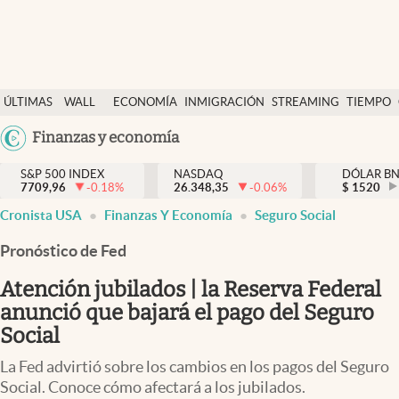
Últimas Noticias
ÚLTIMAS
WALL
ECONOMÍA
INMIGRACIÓN
STREAMING
TIEMPO
Finanzas y economía
NOTICIAS
STREET
Argentina
Finanzas y economía
Wall Street y dólar
Y
España
Inmigración
DÓLAR
S&P 500 INDEX
NASDAQ
DÓLAR B
7709,96
-0.18
%
26.348,35
-0.06
%
México
$
1520
Trending
Cronista USA
Finanzas Y Economía
Seguro Social
USA
Tiempo
Colombia
Pronóstico de Fed
Uruguay
Ciencia y salud
Atención jubilados | la Reserva Federal
Espiritual
anunció que bajará el pago del Seguro
Social
Streaming
La Fed advirtió sobre los cambios en los pagos del Seguro
PC y mobile
Social. Conoce cómo afectará a los jubilados.