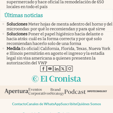
supermercado y hace oficial la remodelación de 650
locales en todo el país
Últimas noticias
Soluciones
Meter hojas de menta adentro del horno y del
microondas: por qué lo recomiendan y para qué sirve
Soluciones
Poner el papel higiénico hacia delante o
hacia atrás: cuál es la forma correcta y por qué solo
recomiendan hacerlo solo de una forma
Medida
Es oficial| California, Florida, Texas, Nueva York
e Illinois permitirán en agosto el ingreso y la estadía
legal sin visa americana a quienes presenten la
autorización del VWP
abre en nueva pestaña
abre en nueva pestaña
abre en nueva pestaña
abre en nueva pestaña
abre en nueva pestaña
Contacto
Canales de WhatsApp
Suscribite
Quiénes Somos