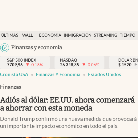
Últimas Noticias
ÚLTIMAS
WALL
ECONOMÍA
INMIGRACIÓN
STREAMING
TIEMPO
Finanzas y economía
NOTICIAS
STREET
Argentina
Finanzas y economía
Wall Street y dólar
Y
España
Inmigración
DÓLAR
S&P 500 INDEX
NASDAQ
DÓLAR B
7709,96
-0.18
%
26.348,35
-0.06
%
México
$
1520
Trending
Cronista USA
Finanzas Y Economía
Estados Unidos
USA
Tiempo
Colombia
Finanzas
Uruguay
Ciencia y salud
Adiós al dólar: EE.UU. ahora comenzará
Espiritual
a ahorrar con esta moneda
Streaming
Donald Trump confirmó una nueva medida que provocará
un importante impacto económico en todo el país.
PC y mobile