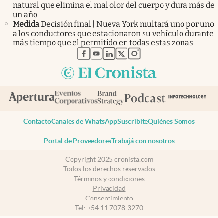
natural que elimina el mal olor del cuerpo y dura más de
un año
Medida
Decisión final | Nueva York multará uno por uno
a los conductores que estacionaron su vehículo durante
más tiempo que el permitido en todas estas zonas
abre en nueva pestaña
abre en nueva pestaña
abre en nueva pestaña
abre en nueva pestaña
abre en nueva pestaña
Contacto
Canales de WhatsApp
Suscribite
Quiénes Somos
Portal de Proveedores
Trabajá con nosotros
Copyright 2025 cronista.com
Todos los derechos reservados
Términos y condiciones
Privacidad
Consentimiento
Tel:
+54 11 7078-3270