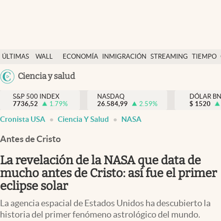
Últimas Noticias
ÚLTIMAS
WALL
ECONOMÍA
INMIGRACIÓN
STREAMING
TIEMPO
Finanzas y economía
NOTICIAS
STREET
Argentina
Ciencia y salud
Wall Street y dólar
Y
España
Inmigración
DÓLAR
S&P 500 INDEX
NASDAQ
DÓLAR B
7736,52
1.79
%
26.584,99
2.59
%
México
$
1520
Trending
Cronista USA
Ciencia Y Salud
NASA
USA
Tiempo
Colombia
Antes de Cristo
Uruguay
Ciencia y salud
La revelación de la NASA que data de
Espiritual
mucho antes de Cristo: así fue el primer
eclipse solar
Streaming
La agencia espacial de Estados Unidos ha descubierto la
PC y mobile
historia del primer fenómeno astrológico del mundo.