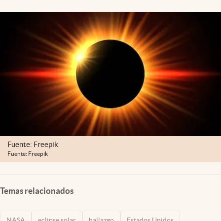
Lifestyle
USA
Fuente: Freepik
Fuente: Freepik
Temas relacionados
NASA
eclipse solar
hallazgo
Estados Unidos