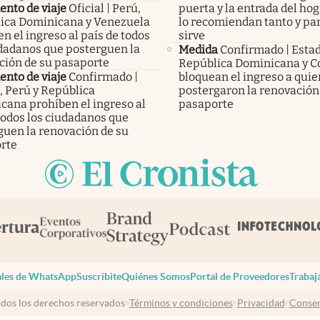
nto de viaje
Oficial | Perú,
puerta y la entrada del hog
ica Dominicana y Venezuela
lo recomiendan tanto y pa
n el ingreso al país de todos
sirve
udadanos que posterguen la
Medida
Confirmado | Esta
ción de su pasaporte
República Dominicana y C
nto de viaje
Confirmado |
bloquean el ingreso a qui
, Perú y República
postergaron la renovación
cana prohíben el ingreso al
pasaporte
todos los ciudadanos que
guen la renovación de su
rte
les de WhatsApp
Suscribite
Quiénes Somos
Portal de Proveedores
Trabaj
dos los derechos reservados
Términos y condiciones
Privacidad
Consen