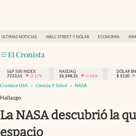
Últimas Noticias
Finanzas y economía
ÚLTIMAS NOTICIAS
WALL STREET Y DÓLAR
ECONOMÍA
INM
Wall Street y dólar
Inmigración
Trending
S&P 500 INDEX
NASDAQ
DÓLAR B
7723,55
-0.17
%
26.348,35
-0.06
%
$
1520
Tiempo
Cronista USA
Ciencia Y Salud
NASA
Ciencia y salud
Hallazgo
Espiritual
La NASA descubrió la qu
Streaming
espacio
PC y mobile