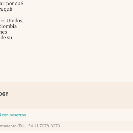
ar: por qué
ra qué
dos Unidos,
olombia
enes
 de su
á con nosotros
timiento
Tel:
+54 11 7078-3270