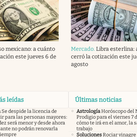
so mexicano: a cuánto
Mercado
.
Libra esterlina:
zación este jueves 6 de
cerró la cotización este j
agosto
ás leídas
Últimas noticias
a
Se despide la licencia de
Astrología
Horóscopo del 
ir para las personas mayores:
Prodigio para el viernes 7 
idez será menor y desde ahora
cómo te irá en el amor, la s
lante no podrán renovarla
trabajo
siempre
Soluciones
Rociar vinagre 