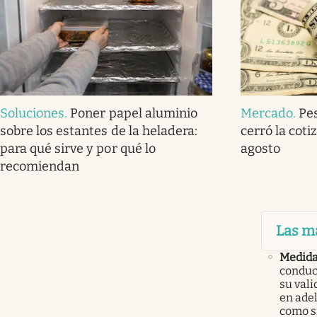
Soluciones
.
Poner papel aluminio
Mercado
.
Pe
sobre los estantes de la heladera:
cerró la coti
para qué sirve y por qué lo
agosto
recomiendan
Las m
Medid
conduc
su val
en ade
como 