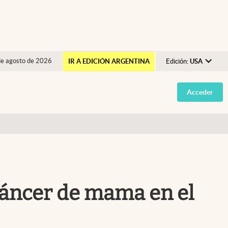
de agosto de 2026
IR A EDICIÓN ARGENTINA
Edición:
USA
Argentina
Acceder
España
México
USA
Colombia
Uruguay
 cáncer de mama en el