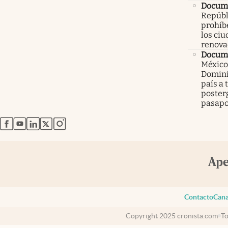
Docume
Repúbl
prohíbe
los ci
renova
Docume
México
Domini
país a 
poster
pasapo
abre en nueva pestaña
abre en nueva pestaña
abre en nueva pestaña
abre en nueva pestaña
abre en nueva pestaña
Contacto
Cana
Copyright 2025 cronista.com
To