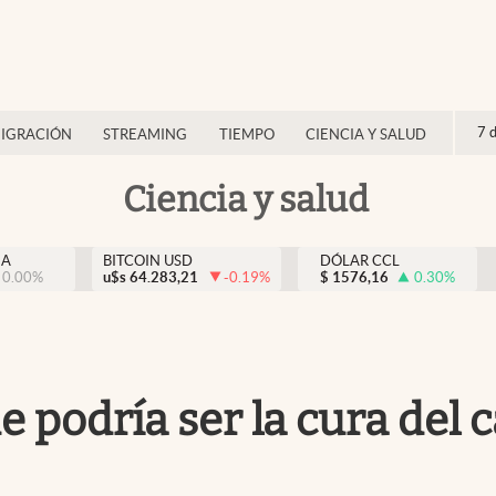
7 
IGRACIÓN
STREAMING
TIEMPO
CIENCIA Y SALUD
Ciencia y salud
NA
BITCOIN USD
DÓLAR CCL
0.00
%
u$s
64.283,21
-0.19
%
$
1576,16
0.30
%
e podría ser la cura del