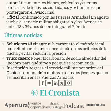
automáticamente los bienes, vehículos y cuentas
bancarias de todos los ciudadanos y extranjeros que
postergaron el Aviso Final
Oficial
Confirmado por las Fuerzas Armadas | En agosto
vuelve el servicio militar obligatorio y los jóvenes de
entre 18 y 39 años deben integrar el Ejército
Últimas noticias
Soluciones
Ni vinagre ni bicarbonato: el método ideal
para eliminar el sarro concentrado en los orificios de la
ducha y evitar reducir la presión
Truco casero
Poner bicarbonato de sodio alrededor del
inodoro: para qué sirve y por qué se recomienda
Inscripción
Regresa el servicio militar: por orden del
Gobierno, impondrán multas a todos los jóvenes que no
se inscriban en las Fuerzas Armadas
abre en nueva pestaña
abre en nueva pestaña
abre en nueva pestaña
abre en nueva pestaña
abre en nueva pestaña