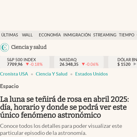
Últimas Noticias
ÚLTIMAS
WALL
ECONOMÍA
INMIGRACIÓN
STREAMING
TIEMPO
Finanzas y economía
NOTICIAS
STREET
Argentina
Ciencia y salud
Wall Street y dólar
Y
España
Inmigración
DÓLAR
S&P 500 INDEX
NASDAQ
DÓLAR B
7709,96
-0.18
%
26.348,35
-0.06
%
México
$
1520
Trending
Cronista USA
Ciencia Y Salud
Estados Unidos
USA
Tiempo
Colombia
Espacio
Uruguay
Ciencia y salud
La luna se teñirá de rosa en abril 2025:
Espiritual
día, horario y donde se podrá ver este
único fenómeno astronómico
Streaming
Conoce todos los detalles para poder visualizar este
PC y mobile
particular episodio de la astronomía.