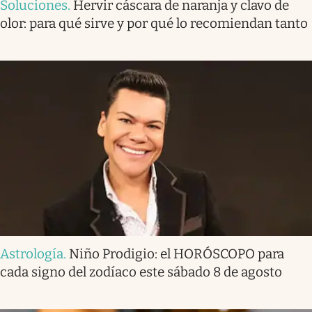
Soluciones
.
Hervir cáscara de naranja y clavo de
olor: para qué sirve y por qué lo recomiendan tanto
Astrología
.
Niño Prodigio: el HORÓSCOPO para
cada signo del zodíaco este sábado 8 de agosto