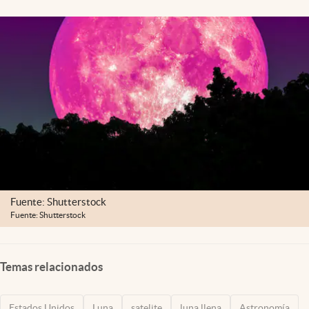
Lifestyle
USA
Fuente: Shutterstock
Fuente: Shutterstock
Temas relacionados
Estados Unidos
Luna
satelite
luna llena
Astronomía