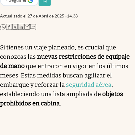
+
Seguir
en
abre en nueva pestaña
Actualizado el
27 de Abril de 2025
14:38
abre en nueva pestaña
abre en nueva pestaña
abre en nueva pestaña
abre en nueva pestaña
Si tienes un viaje planeado, es crucial que
conozcas las
nuevas restricciones de equipaje
de mano
que entraron en vigor en los últimos
meses. Estas medidas buscan agilizar el
embarque y reforzar la
seguridad aérea
,
estableciendo una lista ampliada de
objetos
prohibidos en cabina
.