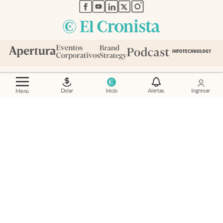
abre en nueva pestaña
abre en nueva pestaña
abre en nueva pestaña
abre en nueva pestaña
abre en nueva pestaña
Contacto
Canales de WhatsApp
Suscribite
Quiénes Somos
Dolar
Inicio
Alertas
Ingresar
Menú
Portal de Proveedores
Trabajá con nosotros
Copyright 2025 cronista.com
Todos los derechos reservados
Términos y condiciones
Privacidad
Consentimiento
Tel:
+54 11 7078-3270
cronista.com
es propiedad de El Cronista Comercial S.A Registro de
propiedad intelectual: 56576959
N° de edición: 10.950 - 7 de agosto de 2026
Director Periodístico: Hernán de Goñi