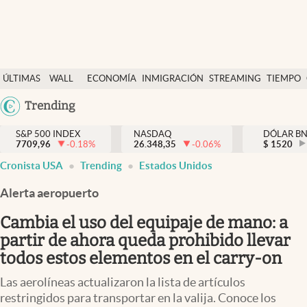
Últimas Noticias
ÚLTIMAS
WALL
ECONOMÍA
INMIGRACIÓN
STREAMING
TIEMPO
Finanzas y economía
NOTICIAS
STREET
Argentina
Trending
Wall Street y dólar
Y
España
Inmigración
DÓLAR
S&P 500 INDEX
NASDAQ
DÓLAR B
7709,96
-0.18
%
26.348,35
-0.06
%
México
$
1520
abre en nueva pestaña
abre en nueva pestaña
Trending
Cronista USA
Trending
Estados Unidos
USA
Tiempo
Colombia
Alerta aeropuerto
Uruguay
Ciencia y salud
Cambia el uso del equipaje de mano: a
Espiritual
partir de ahora queda prohibido llevar
todos estos elementos en el carry-on
Streaming
Las aerolíneas actualizaron la lista de artículos
PC y mobile
restringidos para transportar en la valija. Conoce los