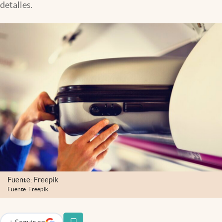
detalles.
Lifestyle
USA
Fuente: Freepik
Fuente: Freepik