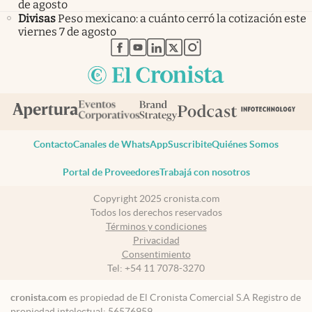
de agosto
Divisas
Peso mexicano: a cuánto cerró la cotización este
viernes 7 de agosto
abre en nueva pestaña
abre en nueva pestaña
abre en nueva pestaña
abre en nueva pestaña
abre en nueva pestaña
Contacto
Canales de WhatsApp
Suscribite
Quiénes Somos
Portal de Proveedores
Trabajá con nosotros
Copyright 2025 cronista.com
Todos los derechos reservados
Términos y condiciones
Privacidad
Consentimiento
Tel:
+54 11 7078-3270
cronista.com
es propiedad de El Cronista Comercial S.A Registro de
propiedad intelectual: 56576959