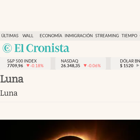
Últimas Noticias
ÚLTIMAS
WALL
ECONOMÍA
INMIGRACIÓN
STREAMING
TIEMPO
Finanzas y economía
NOTICIAS
STREET
Argentina
Wall Street y dólar
Y
España
Inmigración
DÓLAR
S&P 500 INDEX
NASDAQ
DÓLAR B
7709,96
-0.18
%
26.348,35
-0.06
%
México
$
1520
Trending
USA
Luna
Tiempo
Colombia
Luna
Uruguay
Ciencia y salud
Espiritual
Streaming
PC y mobile