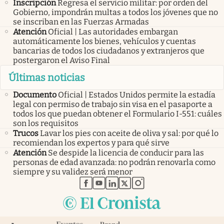
Inscripción
Regresa el servicio militar: por orden del
Gobierno, impondrán multas a todos los jóvenes que no
se inscriban en las Fuerzas Armadas
Atención
Oficial | Las autoridades embargan
automáticamente los bienes, vehículos y cuentas
bancarias de todos los ciudadanos y extranjeros que
postergaron el Aviso Final
Últimas noticias
Documento
Oficial | Estados Unidos permite la estadía
legal con permiso de trabajo sin visa en el pasaporte a
todos los que puedan obtener el Formulario I-551: cuáles
son los requisitos
Trucos
Lavar los pies con aceite de oliva y sal: por qué lo
recomiendan los expertos y para qué sirve
Atención
Se despide la licencia de conducir para las
personas de edad avanzada: no podrán renovarla como
siempre y su validez será menor
abre en nueva pestaña
abre en nueva pestaña
abre en nueva pestaña
abre en nueva pestaña
abre en nueva pestaña