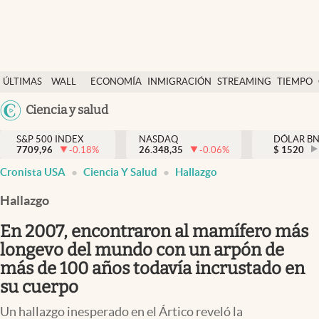
Últimas Noticias
ÚLTIMAS
WALL
ECONOMÍA
INMIGRACIÓN
STREAMING
TIEMPO
Finanzas y economía
NOTICIAS
STREET
Argentina
Ciencia y salud
Wall Street y dólar
Y
España
Inmigración
DÓLAR
S&P 500 INDEX
NASDAQ
DÓLAR B
7709,96
-0.18
%
26.348,35
-0.06
%
México
$
1520
Trending
Cronista USA
Ciencia Y Salud
Hallazgo
USA
Tiempo
Colombia
Hallazgo
Uruguay
Ciencia y salud
En 2007, encontraron al mamífero más
Espiritual
longevo del mundo con un arpón de
más de 100 años todavía incrustado en
Streaming
su cuerpo
PC y mobile
Un hallazgo inesperado en el Ártico reveló la