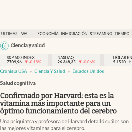
Últimas Noticias
ÚLTIMAS
WALL
ECONOMÍA
INMIGRACIÓN
STREAMING
TIEMPO
Finanzas y economía
NOTICIAS
STREET
Argentina
Ciencia y salud
Wall Street y dólar
Y
España
Inmigración
DÓLAR
S&P 500 INDEX
NASDAQ
DÓLAR B
7709,96
-0.18
%
26.348,35
-0.06
%
México
$
1520
Trending
Cronista USA
Ciencia Y Salud
Estados Unidos
USA
Tiempo
Colombia
Salud cognitiva
Uruguay
Ciencia y salud
Confirmado por Harvard: esta es la
Espiritual
vitamina más importante para un
óptimo funcionamiento del cerebro
Streaming
Una psiquiatra y profesora de Harvard detalló cuáles son
PC y mobile
las mejores vitaminas para el cerebro.