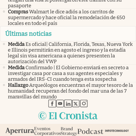
pasaporte
Compras
Walmart le dice adiós a los carritos de
supermercado y hace oficial la remodelación de 650
locales en todo el país
Últimas noticias
Medida
Es oficial| California, Florida, Texas, Nueva York
e Illinois permitirán en agosto el ingreso y la estadía
legal sin visa americana a quienes presenten la
autorización del VWP
Medida
Confirmado | El Gobierno enviará en secreto a
investigar casa por casa a sus agentes especiales y
armados del IRS-CI cuando tenga esta sospecha
Hallazgo
Arqueólogos encuentran el mayor tesoro de la
humanidad: recuperan del fondo del mar una de las 7
maravillas del mundo
abre en nueva pestaña
abre en nueva pestaña
abre en nueva pestaña
abre en nueva pestaña
abre en nueva pestaña