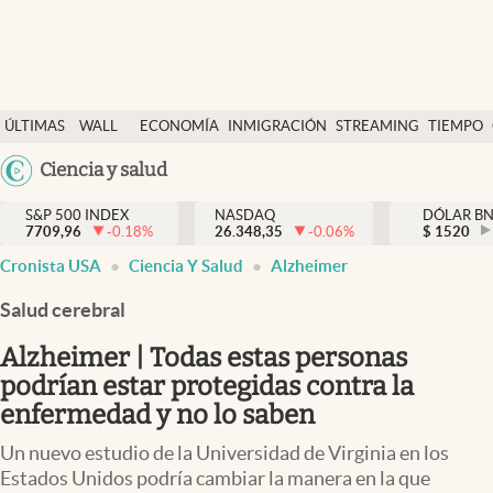
Últimas Noticias
ÚLTIMAS
WALL
ECONOMÍA
INMIGRACIÓN
STREAMING
TIEMPO
Finanzas y economía
NOTICIAS
STREET
Argentina
Ciencia y salud
Wall Street y dólar
Y
España
Inmigración
DÓLAR
S&P 500 INDEX
NASDAQ
DÓLAR B
7709,96
-0.18
%
26.348,35
-0.06
%
México
$
1520
Trending
Cronista USA
Ciencia Y Salud
Alzheimer
USA
Tiempo
Colombia
Salud cerebral
Uruguay
Ciencia y salud
Alzheimer | Todas estas personas
Espiritual
podrían estar protegidas contra la
enfermedad y no lo saben
Streaming
Un nuevo estudio de la Universidad de Virginia en los
PC y mobile
Estados Unidos podría cambiar la manera en la que