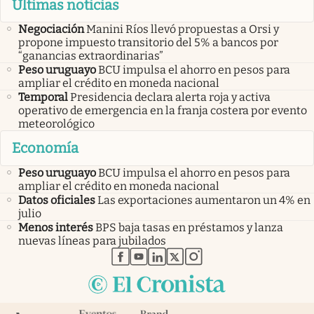
Últimas noticias
Negociación
Manini Ríos llevó propuestas a Orsi y
propone impuesto transitorio del 5% a bancos por
“ganancias extraordinarias”
Peso uruguayo
BCU impulsa el ahorro en pesos para
ampliar el crédito en moneda nacional
Temporal
Presidencia declara alerta roja y activa
operativo de emergencia en la franja costera por evento
meteorológico
Economía
Peso uruguayo
BCU impulsa el ahorro en pesos para
ampliar el crédito en moneda nacional
Datos oficiales
Las exportaciones aumentaron un 4% en
julio
Menos interés
BPS baja tasas en préstamos y lanza
nuevas líneas para jubilados
abre en nueva pestaña
abre en nueva pestaña
abre en nueva pestaña
abre en nueva pestaña
abre en nueva pestaña