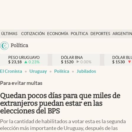
Últimas Noticias
ÚLTIMAS
COTIZACIÓN
ECONOMÍA
POLÍTICA
DEPORTES
ARGENTI
Actualidad
NOTICIAS
DÓLAR
Argentina
Política
Economía
España
Política
PESO URUGUAYO
DÓLAR BNA
DÓLAR BL
$
23,18
0.23
%
$
1520
0.00
%
México
$
1530
Mercados
El Cronista
Uruguay
Política
Jubilados
USA
Colombia
Para evitar multas
Uruguay
Uruguay
Quedan pocos días para que miles de
extranjeros puedan estar en las
elecciones del BPS
Por la cantidad de habilitados a votar esta es la segunda
elección más importante de Uruguay, después de las