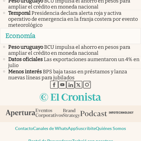
Peso uruguayo
BCU impulsa el ahorro en pesos para
ampliar el crédito en moneda nacional
Temporal
Presidencia declara alerta roja y activa
operativo de emergencia en la franja costera por evento
meteorológico
Economía
Peso uruguayo
BCU impulsa el ahorro en pesos para
ampliar el crédito en moneda nacional
Datos oficiales
Las exportaciones aumentaron un 4% en
julio
Menos interés
BPS baja tasas en préstamos y lanza
nuevas líneas para jubilados
abre en nueva pestaña
abre en nueva pestaña
abre en nueva pestaña
abre en nueva pestaña
abre en nueva pestaña
Contacto
Canales de WhatsApp
Suscribite
Quiénes Somos