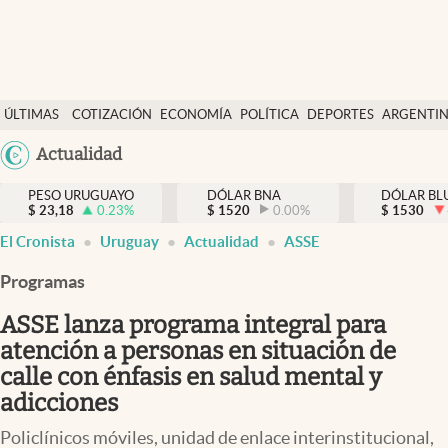
Últimas Noticias
ÚLTIMAS
COTIZACIÓN
ECONOMÍA
POLÍTICA
DEPORTES
ARGENTI
Actualidad
NOTICIAS
DÓLAR
Argentina
Actualidad
Economía
España
Política
PESO URUGUAYO
DÓLAR BNA
DÓLAR BL
$
23,18
0.23
%
$
1520
0.00
%
México
$
1530
Mercados
El Cronista
Uruguay
Actualidad
ASSE
USA
Colombia
Programas
Uruguay
Uruguay
ASSE lanza programa integral para
atención a personas en situación de
calle con énfasis en salud mental y
adicciones
Policlínicos móviles, unidad de enlace interinstitucional,