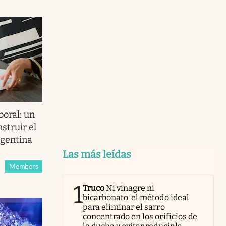
oral: un
struir el
rgentina
Las más leídas
Members
1
Truco
Ni vinagre ni
bicarbonato: el método ideal
para eliminar el sarro
concentrado en los orificios de