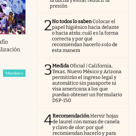
la ducha y evitar reducir la
presión
2
No todos lo saben
Colocar el
papel higiénico hacia delante
o hacia atrás: cuál es la forma
correcta y por qué
afío
recomiendan hacerlo solo de
ilización
esta manera
3
Medida
Oficial | California,
Texas, Nuevo México y Arizona
Members
permitirán el ingreso legal y
automático sin pasaporte ni
visa americana a los que
puedan obtener un Formulario
DSP-150
4
Recomendación
Hervir hojas
de laurel con ramas de canela
y clavo de olor: por qué
recomiendan hacerlo y para