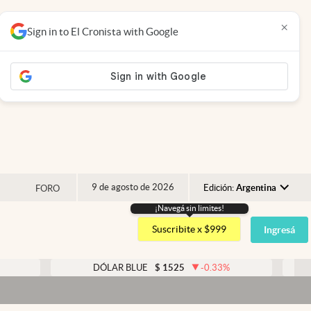
×
Sign in to El Cronista with Google
9 de agosto de 2026
Edición:
Argentina
FORO
¡Navegá sin limites!
Argentina
Suscribite x $999
Ingresá
España
México
DÓLAR BLUE
$
1525
-0.33
%
DÓLAR TA
USA
D
Colombia