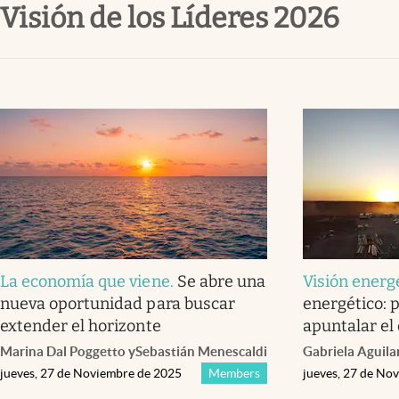
Visión de los Líderes 2026
Infotechnology
Clase
Clima
Mundial 2026
Eventos Corporativos
El Cronista Studio
Mediakit
abre en nueva pestaña
La economía que viene
.
Se abre una
Visión energ
nueva oportunidad para buscar
energético: p
extender el horizonte
apuntalar el
Marina Dal Poggetto
y
Sebastián Menescaldi
Gabriela Aguila
jueves, 27 de Noviembre de 2025
Members
jueves, 27 de No