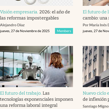
Visión empresaria
.
2026: el año de
El futuro de 
las reformas impostergables
cambio: una
Alejandro Díaz
Por María Inés 
jueves, 27 de Noviembre de 2025
Members
jueves, 27 de No
El futuro del trabajo
.
Las
Nuevo ciclo
tecnologías exponenciales imponen
de inflexión 
una reforma laboral integral
Santiago Mign