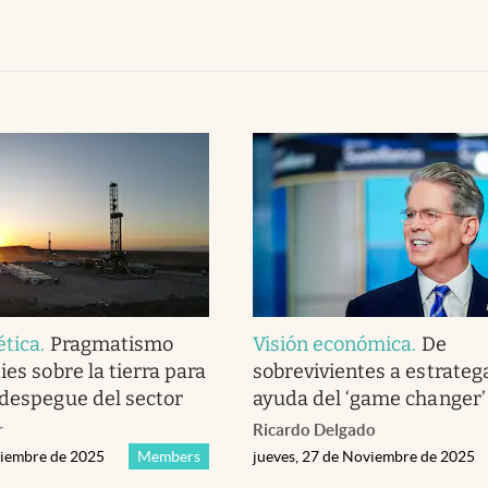
ética
.
Pragmatismo
Visión económica
.
De
ies sobre la tierra para
sobrevivientes a estratega
 despegue del sector
ayuda del ‘game changer’
r
Ricardo Delgado
viembre de 2025
Members
jueves, 27 de Noviembre de 2025