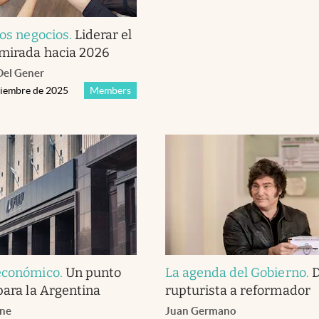
los negocios
.
Liderar el
 mirada hacia 2026
Del Gener
viembre de 2025
Members
 económico
.
Un punto
La agenda del Gobierno
.
para la Argentina
rupturista a reformador
one
Juan Germano