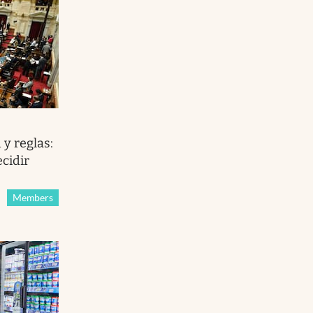
 y reglas:
ecidir
Members