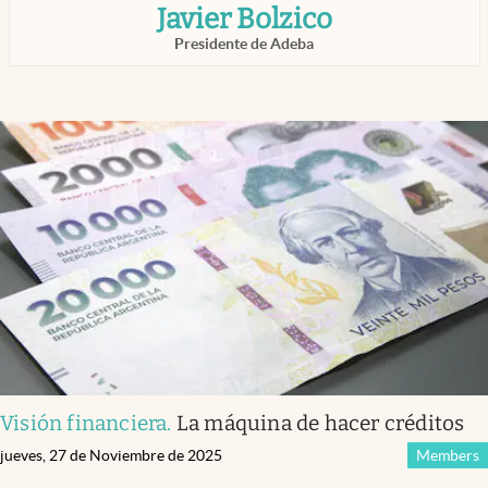
Javier Bolzico
Infotechnology
Presidente de Adeba
Clase
Clima
Mundial 2026
Eventos Corporativos
El Cronista Studio
Mediakit
abre en nueva pestaña
Argentina
Visión financiera
.
La máquina de hacer créditos
jueves, 27 de Noviembre de 2025
Members