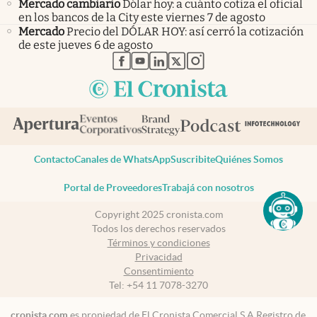
Mercado cambiario
Dólar hoy: a cuánto cotiza el oficial
en los bancos de la City este viernes 7 de agosto
Mercado
Precio del DÓLAR HOY: así cerró la cotización
de este jueves 6 de agosto
abre en nueva pestaña
abre en nueva pestaña
abre en nueva pestaña
abre en nueva pestaña
abre en nueva pestaña
Contacto
Canales de WhatsApp
Suscribite
Quiénes Somos
Portal de Proveedores
Trabajá con nosotros
Copyright 2025 cronista.com
Todos los derechos reservados
Términos y condiciones
Privacidad
Consentimiento
Tel:
+54 11 7078-3270
cronista.com
es propiedad de El Cronista Comercial S.A Registro de