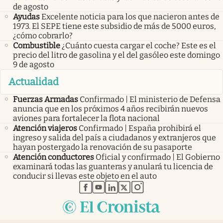
de agosto
Ayudas
Excelente noticia para los que nacieron antes de
1973. El SEPE tiene este subsidio de más de 5000 euros,
¿cómo cobrarlo?
Combustible
¿Cuánto cuesta cargar el coche? Este es el
precio del litro de gasolina y el del gasóleo este domingo
9 de agosto
Actualidad
Fuerzas Armadas
Confirmado | El ministerio de Defensa
anuncia que en los próximos 4 años recibirán nuevos
aviones para fortalecer la flota nacional
Atención viajeros
Confirmado | España prohibirá el
ingreso y salida del país a ciudadanos y extranjeros que
hayan postergado la renovación de su pasaporte
Atención conductores
Oficial y confirmado | El Gobierno
examinará todas las guanteras y anulará tu licencia de
conducir si llevas este objeto en el auto
abre en nueva pestaña
abre en nueva pestaña
abre en nueva pestaña
abre en nueva pestaña
abre en nueva pestaña