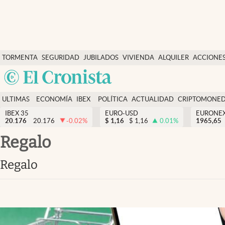
Últimas Noticias
TORMENTA
SEGURIDAD
JUBILADOS
VIVIENDA
ALQUILER
ACCIONE
Economía y finanzas
SOCIAL
Argentina
Política
España
Actualidad
ULTIMAS
ECONOMÍA
IBEX
POLÍTICA
ACTUALIDAD
CRIPTOMONE
México
NOTICIAS
Y
Y
IBEX 35
EURO-USD
EURONE
Criptomonedas
20.176
20.176
-0.02
%
$
1,16
$
1,16
0.01
%
USA
1965,65
FINANZAS
EURO
Colombia
Regalo
España
Uruguay
Regalo