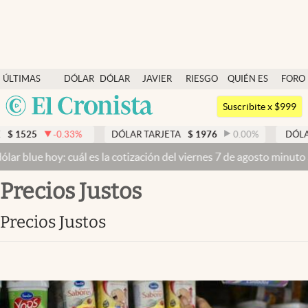
Últimas noticias
ÚLTIMAS
DÓLAR
DÓLAR
JAVIER
RIESGO
QUIÉN ES
FORO
Dólar
NOTICIAS
BLUE
MILEI
PAÍS
QUIÉN
Argentina
Members
Suscribite x $999
España
Economía y Política
33
%
DÓLAR TARJETA
$
1976
0.00
%
DÓLAR MEP
$
1526
México
cuál es la cotización del viernes 7 de agosto minuto a minuto
Dólar
Finanzas y Mercados
USA
Precios Justos
Mercados Online
Colombia
Uruguay
Negocios
Precios Justos
Columnistas
Otras secciones
Apertura