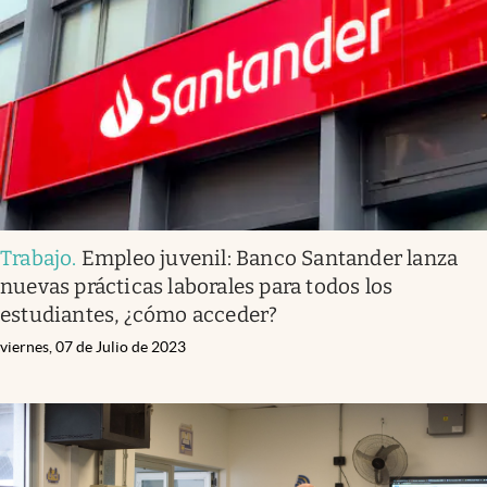
Infotechnology
Clase
Clima
Mundial 2026
Eventos Corporativos
El Cronista Studio
Trabajo
.
Empleo juvenil: Banco Santander lanza
Mediakit
nuevas prácticas laborales para todos los
abre en nueva pestaña
estudiantes, ¿cómo acceder?
Argentina
viernes, 07 de Julio de 2023