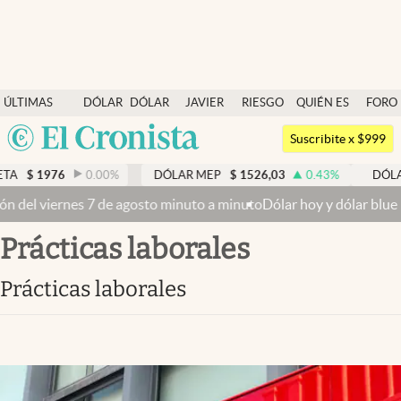
Últimas noticias
ÚLTIMAS
DÓLAR
DÓLAR
JAVIER
RIESGO
QUIÉN ES
FORO
Dólar
NOTICIAS
BLUE
MILEI
PAÍS
QUIÉN
Argentina
Members
Suscribite x $999
España
Economía y Política
$
1976
0.00
%
DÓLAR MEP
$
1526,03
0.43
%
DÓLAR BN
México
del viernes 7 de agosto minuto a minuto
Dólar hoy y dólar blue hoy: 
Finanzas y Mercados
USA
prácticas laborales
Mercados Online
Colombia
Uruguay
Negocios
prácticas laborales
Columnistas
Otras secciones
Apertura