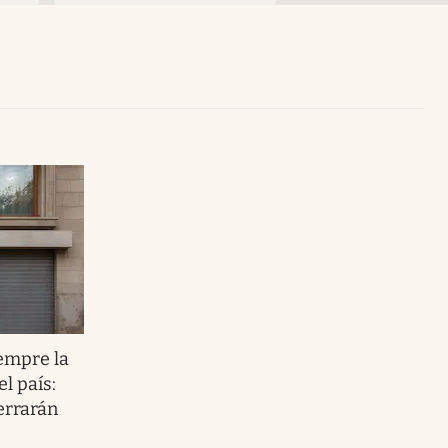
Uruguay
empre la
l país:
errarán