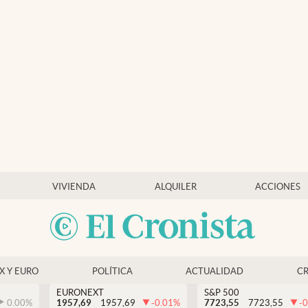
VIVIENDA
ALQUILER
ACCIONES
EX Y EURO
POLÍTICA
ACTUALIDAD
C
EURONEXT
S&P 500
0.00
%
1957,69
1957,69
-0.01
%
7723,55
7723,55
-0