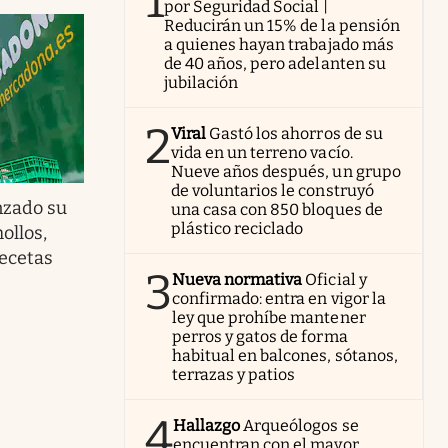
1
por Seguridad Social |
Reducirán un 15% de la pensión
a quienes hayan trabajado más
de 40 años, pero adelanten su
jubilación
2
Viral
Gastó los ahorros de su
vida en un terreno vacío.
Nueve años después, un grupo
de voluntarios le construyó
nzado su
una casa con 850 bloques de
plástico reciclado
ollos,
recetas
3
Nueva normativa
Oficial y
confirmado: entra en vigor la
ley que prohíbe mantener
perros y gatos de forma
habitual en balcones, sótanos,
terrazas y patios
4
Hallazgo
Arqueólogos se
encuentran con el mayor