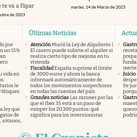
te va a flipar
martes, 14 de Marzo de 2023
tubre de 2023
Últimas Noticias
Actua
do por
Atención
Murió la Ley de Alquileres |
Gastr
án un 15%
El casero puede subirte el alquiler si
receta
yan
realiza cierto tipo de mejoras en tu
prepar
pero
vivienda
funda
merie
Fiscalidad
España suprime el límite
u vida en
de 3000 euros y ahora la banca
Juicio
os
informará automáticamente de
desped
arios le
todos los movimientos sospechosos
Se jus
0 bloques
en todas las cuentas del país
porqu
Grandes noticias
Las razones por las
Gastr
que el Ibex 35 está a un paso de
maest
a ley que
romper los 20.300 puntos: qué
queso 
gatos de
significa para los inversionistas
podría
, sótanos,