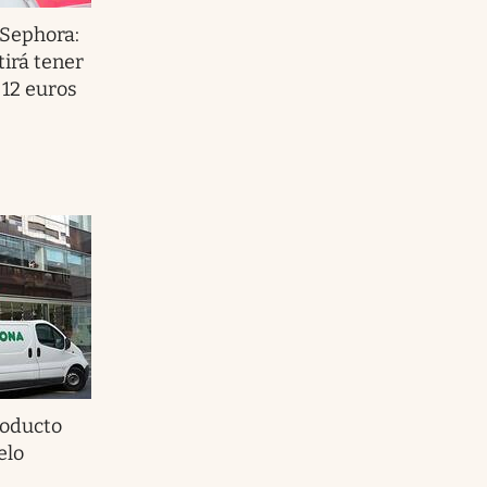
 Sephora:
tirá tener
 12 euros
roducto
elo