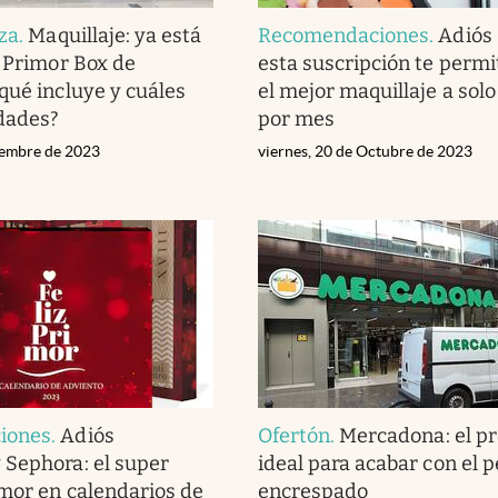
eza
.
Maquillaje: ya está
Recomendaciones
.
Adiós
a Primor Box de
esta suscripción te permi
qué incluye y cuáles
el mejor maquillaje a solo
dades?
por mes
iembre de 2023
viernes, 20 de Octubre de 2023
iones
.
Adiós
Ofertón
.
Mercadona: el p
Sephora: el super
ideal para acabar con el p
imor en calendarios de
encrespado