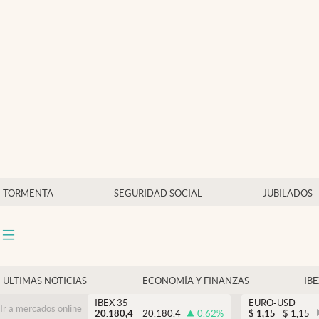
Últimas Noticias
Economía y finanzas
Política
Actualidad
Criptomonedas
TORMENTA
SEGURIDAD SOCIAL
JUBILADOS
ULTIMAS NOTICIAS
ECONOMÍA Y FINANZAS
IB
IBEX 35
EURO-USD
Ir a mercados online
20.180,4
20.180,4
0.62
%
$
1,15
$
1,15