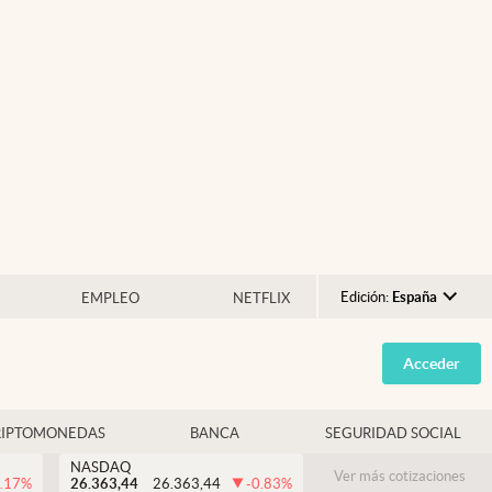
Edición:
España
EMPLEO
NETFLIX
Argentina
Acceder
España
México
RIPTOMONEDAS
BANCA
SEGURIDAD SOCIAL
USA
NASDAQ
Colombia
Ver más cotizaciones
.17
%
26.363,44
26.363,44
-0.83
%