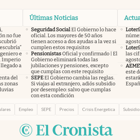
Últimas Noticias
Actua
i,
Seguridad Social
El Gobierno lo hace
Loterí
lón no fue
oficial. Los mayores de 50 años
númer
scubrió
tienen acceso a dos ayudas a la vez si
agost
descubría”
cumplen estos requisitos
Loterí
ngeniero e
Pensionistas
Oficial y confirmado | El
las ci
el Imperio
Gobierno eliminará todas las
agost
llegado a
jubilaciones y pensiones, excepto
AEME
que cumplas con este requisito
este 
enta del
SEPE
El Gobierno cambia las reglas.
estará
las zonas
Si viajas al extranjero, adiós subsidio
Espa
luvias
por desempleo: salvo que cumplas
con esta condición
ulares
Empleo
SEPE
Precios
Crisis Energetica
Subsidio