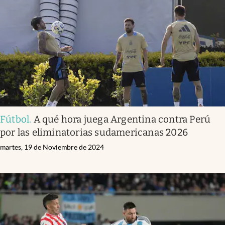
Infotechnology
Clase
Clima
Mundial 2026
Eventos Corporativos
El Cronista Studio
Fútbol
.
A qué hora juega Argentina contra Perú
Mediakit
por las eliminatorias sudamericanas 2026
abre en nueva pestaña
Argentina
martes, 19 de Noviembre de 2024