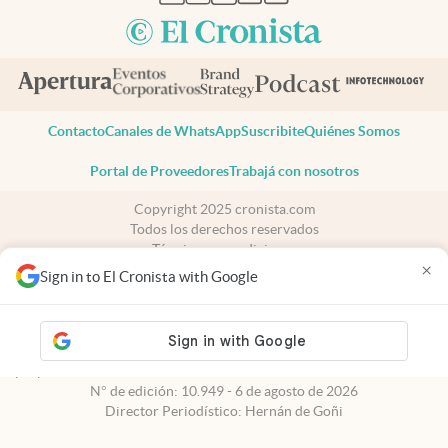
Contacto
Canales de WhatsApp
Suscribite
Quiénes Somos
Portal de Proveedores
Trabajá con nosotros
Copyright 2025 cronista.com
Todos los derechos reservados
Términos y condiciones
×
Privacidad
Sign in to El Cronista with Google
Consentimiento
Tel:
+54 11 7078-3270
cronista.com
es propiedad de El Cronista Comercial S.A Registro de
propiedad intelectual: 56576959
N° de edición: 10.949 - 6 de agosto de 2026
Director Periodístico: Hernán de Goñi