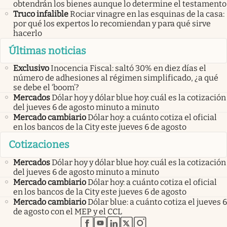
obtendrán los bienes aunque lo determine el testamento
Truco infalible
Rociar vinagre en las esquinas de la casa:
por qué los expertos lo recomiendan y para qué sirve
hacerlo
Últimas noticias
Exclusivo
Inocencia Fiscal: saltó 30% en diez días el
número de adhesiones al régimen simplificado, ¿a qué
se debe el ‘boom’?
Mercados
Dólar hoy y dólar blue hoy: cuál es la cotización
del jueves 6 de agosto minuto a minuto
Mercado cambiario
Dólar hoy: a cuánto cotiza el oficial
en los bancos de la City este jueves 6 de agosto
Cotizaciones
Mercados
Dólar hoy y dólar blue hoy: cuál es la cotización
del jueves 6 de agosto minuto a minuto
Mercado cambiario
Dólar hoy: a cuánto cotiza el oficial
en los bancos de la City este jueves 6 de agosto
Mercado cambiario
Dólar blue: a cuánto cotiza el jueves 6
de agosto con el MEP y el CCL
abre en nueva pestaña
abre en nueva pestaña
abre en nueva pestaña
abre en nueva pestaña
abre en nueva pestaña