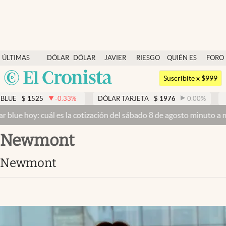
Últimas noticias
ÚLTIMAS
DÓLAR
DÓLAR
JAVIER
RIESGO
QUIÉN ES
FORO
Dólar
NOTICIAS
BLUE
MILEI
PAÍS
QUIÉN
Argentina
Members
Suscribite x $999
España
Economía y Política
1525
-0.33
%
DÓLAR TARJETA
$
1976
0.00
%
DÓLAR 
México
hoy: cuál es la cotización del sábado 8 de agosto minuto a minuto
D
Finanzas y Mercados
USA
Newmont
Mercados Online
Colombia
Uruguay
Negocios
Newmont
Columnistas
Otras secciones
Apertura