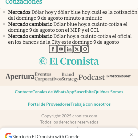
Cotizaciones
Mercados
Dólar hoy y dólar blue hoy: cuál es la cotización
del domingo 9 de agosto minuto a minuto
Mercado cambiario
Dólar blue hoy: a cuánto cotiza el
domingo 9 de agosto con el MEP y el CCL
Mercado cambiario
Dólar hoy: a cuánto cotiza el oficial
en los bancos de la City este domingo 9 de agosto
abre en nueva pestaña
abre en nueva pestaña
abre en nueva pestaña
abre en nueva pestaña
abre en nueva pestaña
Contacto
Canales de WhatsApp
Suscribite
Quiénes Somos
Portal de Proveedores
Trabajá con nosotros
Copyright 2025 cronista.com
Todos los derechos reservados
Términos y condiciones
×
Privacidad
Sign in to El Cronista with Google