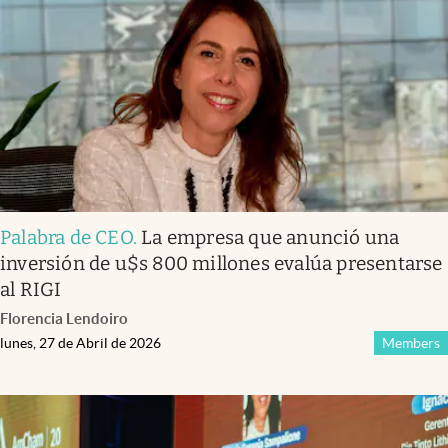
Infotechnology
Clase
Clima
Mundial 2026
Eventos Corporativos
El Cronista Studio
Palabra de CEO
.
La empresa que anunció una
Mediakit
inversión de u$s 800 millones evalúa presentarse
abre en nueva pestaña
al RIGI
Argentina
Florencia Lendoiro
lunes, 27 de Abril de 2026
Members