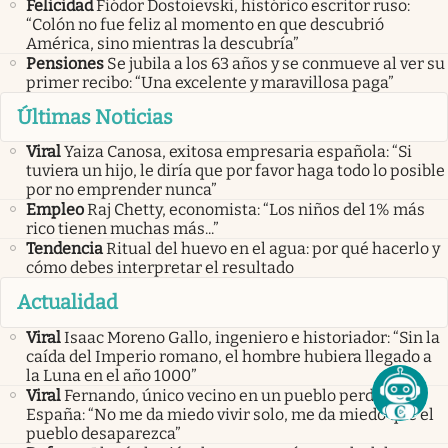
Felicidad
Fiódor Dostoievski, histórico escritor ruso:
“Colón no fue feliz al momento en que descubrió
América, sino mientras la descubría”
Pensiones
Se jubila a los 63 años y se conmueve al ver su
primer recibo: “Una excelente y maravillosa paga”
Últimas Noticias
Viral
Yaiza Canosa, exitosa empresaria española: “Si
tuviera un hijo, le diría que por favor haga todo lo posible
por no emprender nunca”
Empleo
Raj Chetty, economista: “Los niños del 1% más
rico tienen muchas más...”
Tendencia
Ritual del huevo en el agua: por qué hacerlo y
cómo debes interpretar el resultado
Actualidad
Viral
Isaac Moreno Gallo, ingeniero e historiador: “Sin la
caída del Imperio romano, el hombre hubiera llegado a
la Luna en el año 1000”
Viral
Fernando, único vecino en un pueblo perdido de
España: “No me da miedo vivir solo, me da miedo que el
pueblo desaparezca”