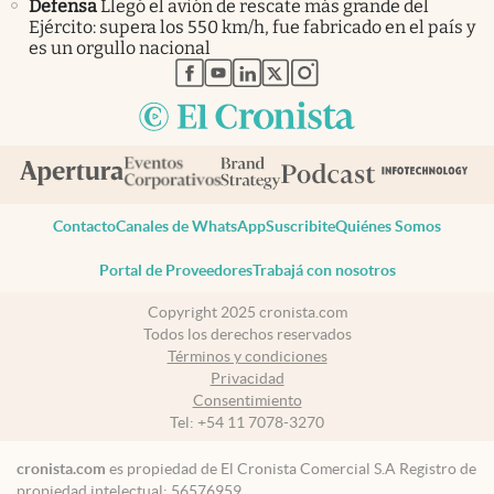
Defensa
Llegó el avión de rescate más grande del
Ejército: supera los 550 km/h, fue fabricado en el país y
es un orgullo nacional
abre en nueva pestaña
abre en nueva pestaña
abre en nueva pestaña
abre en nueva pestaña
abre en nueva pestaña
Contacto
Canales de WhatsApp
Suscribite
Quiénes Somos
Portal de Proveedores
Trabajá con nosotros
Copyright 2025 cronista.com
Todos los derechos reservados
Términos y condiciones
Privacidad
Consentimiento
Tel:
+54 11 7078-3270
cronista.com
es propiedad de El Cronista Comercial S.A Registro de
propiedad intelectual: 56576959