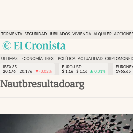
Últimas Noticias
TORMENTA
SEGURIDAD
JUBILADOS
VIVIENDA
ALQUILER
ACCIONE
Economía y finanzas
SOCIAL
Argentina
Política
España
Actualidad
ULTIMAS
ECONOMÍA
IBEX
POLÍTICA
ACTUALIDAD
CRIPTOMONE
México
NOTICIAS
Y
Y
IBEX 35
EURO-USD
EURONE
Criptomonedas
20.176
20.176
-0.02
%
$
1,16
$
1,16
0.01
%
USA
1965,65
FINANZAS
EURO
Colombia
nautbresultadoarg
España
Uruguay