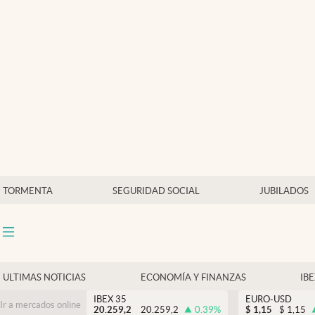
Últimas Noticias
Economía y finanzas
Política
Actualidad
Criptomonedas
TORMENTA
SEGURIDAD SOCIAL
JUBILADOS
ULTIMAS NOTICIAS
ECONOMÍA Y FINANZAS
IB
IBEX 35
EURO-USD
Ir a mercados online
20.259,2
20.259,2
0.39
%
$
1,15
$
1,15