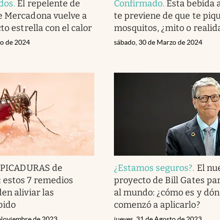
dos
.
El repelente de
Confirmado
.
Esta bebida 
e Mercadona vuelve a
te previene de que te piq
to estrella con el calor
mosquitos, ¿mito o realid
io de 2024
sábado, 30 de Marzo de 2024
 PICADURAS de
¿Estamos seguros?
.
El nu
estos 7 remedios
proyecto de Bill Gates par
en aliviar las
al mundo: ¿cómo es y dó
pido
comenzó a aplicarlo?
 Noviembre de 2023
jueves, 31 de Agosto de 2023