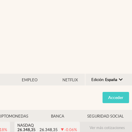
Edición:
España
EMPLEO
NETFLIX
Argentina
Acceder
España
México
RIPTOMONEDAS
BANCA
SEGURIDAD SOCIAL
USA
NASDAQ
Colombia
Ver más cotizaciones
.18
%
26.348,35
26.348,35
-0.06
%