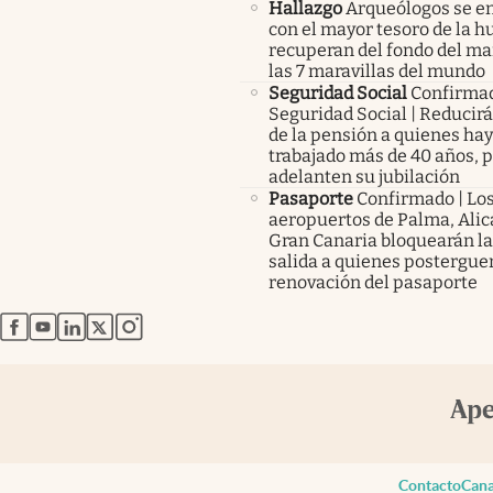
Hallazgo
Arqueólogos se e
con el mayor tesoro de la 
recuperan del fondo del ma
las 7 maravillas del mundo
Seguridad Social
Confirma
Seguridad Social | Reducir
de la pensión a quienes ha
trabajado más de 40 años, 
adelanten su jubilación
Pasaporte
Confirmado | Lo
aeropuertos de Palma, Alic
Gran Canaria bloquearán la
salida a quienes posterguen
renovación del pasaporte
abre en nueva pestaña
abre en nueva pestaña
abre en nueva pestaña
abre en nueva pestaña
abre en nueva pestaña
Contacto
Cana