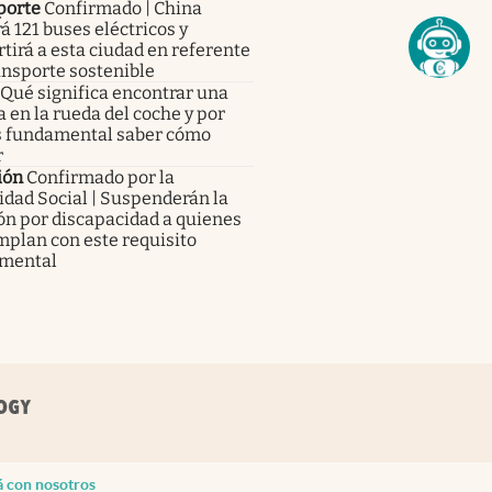
porte
Confirmado | China
á 121 buses eléctricos y
tirá a esta ciudad en referente
ansporte sostenible
Qué significa encontrar una
a en la rueda del coche y por
s fundamental saber cómo
r
ión
Confirmado por la
dad Social | Suspenderán la
ón por discapacidad a quienes
mplan con este requisito
mental
á con nosotros