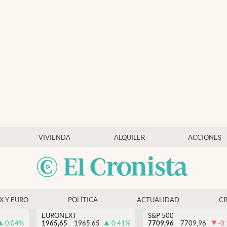
VIVIENDA
ALQUILER
ACCIONES
EX Y EURO
POLÍTICA
ACTUALIDAD
C
EURONEXT
S&P 500
0.04
%
1965,65
1965,65
0.41
%
7709,96
7709,96
-0