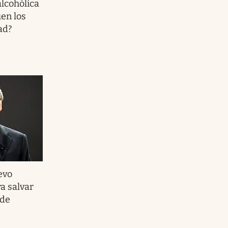
alcohólica
uen los
ad?
evo
a salvar
nde