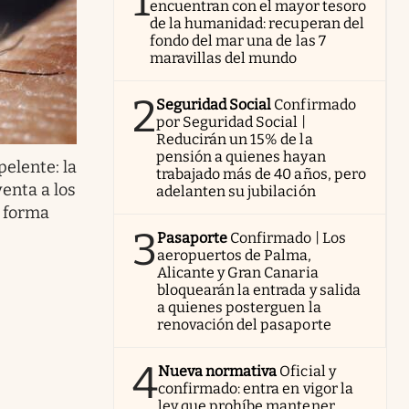
1
encuentran con el mayor tesoro
de la humanidad: recuperan del
fondo del mar una de las 7
maravillas del mundo
2
Seguridad Social
Confirmado
por Seguridad Social |
Reducirán un 15% de la
pensión a quienes hayan
pelente: la
trabajado más de 40 años, pero
enta a los
adelanten su jubilación
e forma
3
Pasaporte
Confirmado | Los
aeropuertos de Palma,
Alicante y Gran Canaria
bloquearán la entrada y salida
a quienes posterguen la
renovación del pasaporte
4
Nueva normativa
Oficial y
confirmado: entra en vigor la
ley que prohíbe mantener