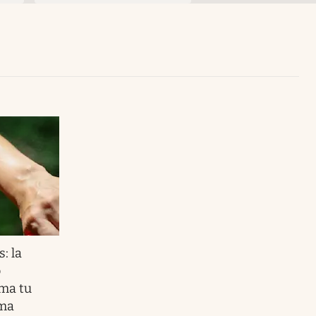
Uruguay
: la
o
uma tu
oma