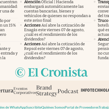
ncuentran
Atención
Oficial | Hacienda
Trans
humanidad:
embargará automáticamente las
enviar
r una de
cuentas bancarias, bienes y
conver
vehículos de quienes no respondan a
del tr
este aviso final
do por
Truco
án un 15%
Acciones
Así abre la cotización de
botell
yan
Enagás este viernes 07 de agosto,
qué e
pero
¿cuál es el rendimiento de los
actua
dividendos?
Atenc
s
Acciones
Así abre la cotización de
Seguri
ante y
Repsol este viernes 07 de agosto,
pensi
 entrada y
¿cuál es el rendimiento de los
no cu
 la
dividendos?
funda
les de WhatsApp
Suscribite
Quiénes Somos
Portal de Proveedores
Trabaj