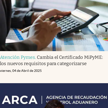
Infotechnology
Clase
Clima
Mundial 2026
Eventos Corporativos
El Cronista Studio
Atención Pymes
.
Cambia el Certificado MiPyME:
Mediakit
los nuevos requisitos para categorizarse
abre en nueva pestaña
Argentina
viernes, 04 de Abril de 2025