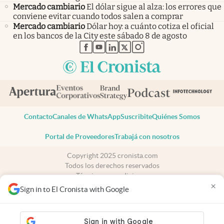
Mercado cambiario
El dólar sigue al alza: los errores que
conviene evitar cuando todos salen a comprar
Mercado cambiario
Dólar hoy: a cuánto cotiza el oficial
en los bancos de la City este sábado 8 de agosto
abre en nueva pestaña
abre en nueva pestaña
abre en nueva pestaña
abre en nueva pestaña
abre en nueva pestaña
Contacto
Canales de WhatsApp
Suscribite
Quiénes Somos
Portal de Proveedores
Trabajá con nosotros
Copyright 2025 cronista.com
Todos los derechos reservados
Términos y condiciones
×
Privacidad
Sign in to El Cronista with Google
Consentimiento
Tel:
+54 11 7078-3270