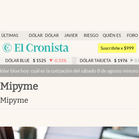
Últimas noticias
ÚLTIMAS
DÓLAR
DÓLAR
JAVIER
RIESGO
QUIÉN ES
FORO
Dólar
NOTICIAS
BLUE
MILEI
PAÍS
QUIÉN
Argentina
Members
Suscribite x $999
España
Economía y Política
R BLUE
$
1525
-0.33
%
DÓLAR TARJETA
$
1976
0.00
%
México
e hoy: cuál es la cotización del sábado 8 de agosto minuto a minut
Finanzas y Mercados
USA
mipyme
Mercados Online
Colombia
Uruguay
Negocios
mipyme
Columnistas
Otras secciones
Apertura