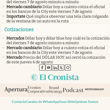
del viernes 7 de agosto minuto a minuto
Mercado cambiario
Dólar hoy: a cuánto cotiza el oficial
en los bancos de la City este viernes 7 de agosto
Importate
Qué implica observar una tela clara colgando
de la ventana de un auto en la ruta
Cotizaciones
Mercados
Dólar hoy y dólar blue hoy: cuál es la cotización
del viernes 7 de agosto minuto a minuto
Mercado cambiario
Dólar hoy: a cuánto cotiza el oficial
en los bancos de la City este viernes 7 de agosto
Mercado
Precio del DÓLAR HOY: así cerró la cotización
de este jueves 6 de agosto
abre en nueva pestaña
abre en nueva pestaña
abre en nueva pestaña
abre en nueva pestaña
abre en nueva pestaña
Contacto
Canales de WhatsApp
Suscribite
Quiénes Somos