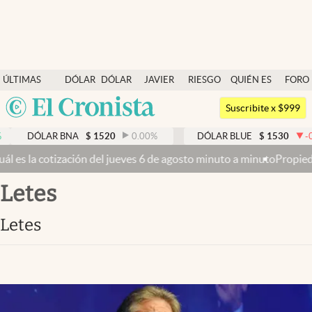
Últimas noticias
ÚLTIMAS
DÓLAR
DÓLAR
JAVIER
RIESGO
QUIÉN ES
FORO
Dólar
NOTICIAS
BLUE
MILEI
PAÍS
QUIÉN
Argentina
Members
Suscribite x $999
España
Economía y Política
R BNA
$
1520
0.00
%
DÓLAR BLUE
$
1530
-0.65
%
México
s 6 de agosto minuto a minuto
Propiedad privada: con cruces y chica
Finanzas y Mercados
USA
Letes
Mercados Online
Colombia
Uruguay
Negocios
Letes
Columnistas
Otras secciones
Apertura