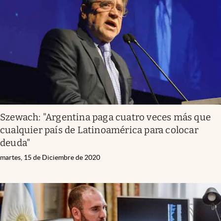
Infotechnology
Clase
Clima
Mundial 2026
Eventos Corporativos
El Cronista Studio
Szewach: "Argentina paga cuatro veces más que
Mediakit
cualquier país de Latinoamérica para colocar
abre en nueva pestaña
deuda"
Argentina
martes, 15 de Diciembre de 2020