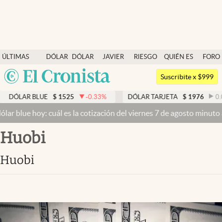
Últimas noticias
ÚLTIMAS
DÓLAR
DÓLAR
JAVIER
RIESGO
QUIÉN ES
FORO
Dólar
NOTICIAS
BLUE
MILEI
PAÍS
QUIÉN
Argentina
Members
Suscribite x $999
España
Economía y Política
DÓLAR BLUE
$
1525
-0.33
%
DÓLAR TARJETA
$
1976
0.00
México
ar blue hoy: cuál es la cotización del viernes 7 de agosto minuto a
Finanzas y Mercados
USA
huobi
Mercados Online
Colombia
Uruguay
Negocios
huobi
Columnistas
Otras secciones
Apertura