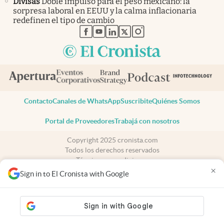
Divisas
Doble impulso para el peso mexicano: la
sorpresa laboral en EEUU y la calma inflacionaria
redefinen el tipo de cambio
abre en nueva pestaña
abre en nueva pestaña
abre en nueva pestaña
abre en nueva pestaña
abre en nueva pestaña
Contacto
Canales de WhatsApp
Suscribite
Quiénes Somos
Portal de Proveedores
Trabajá con nosotros
Copyright 2025 cronista.com
Todos los derechos reservados
Términos y condiciones
×
Privacidad
Sign in to El Cronista with Google
Consentimiento
Tel:
+54 11 7078-3270
cronista.com
es propiedad de El Cronista Comercial S.A Registro de
propiedad intelectual: 56576959