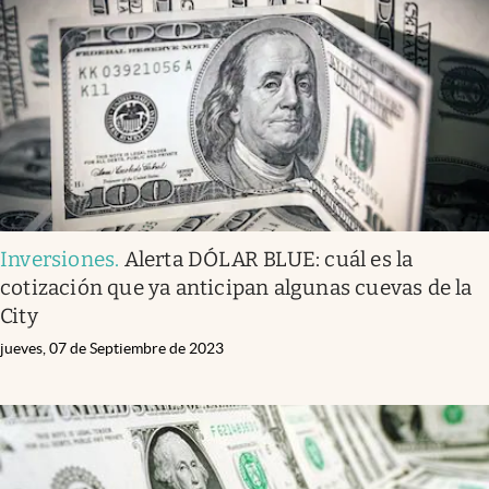
Infotechnology
Clase
Clima
Mundial 2026
Eventos Corporativos
El Cronista Studio
Inversiones
.
Alerta DÓLAR BLUE: cuál es la
Mediakit
cotización que ya anticipan algunas cuevas de la
abre en nueva pestaña
City
Argentina
jueves, 07 de Septiembre de 2023